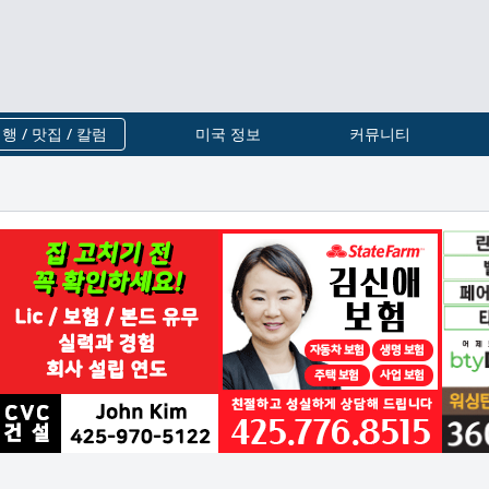
행 / 맛집 / 칼럼
미국 정보
커뮤니티