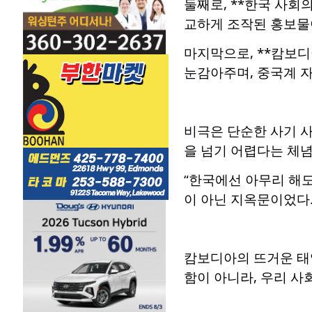
둘째로, **한국 사회
교하게 조작된 홍보물이
마지막으로, **캄보디
눈감아주며, 중국계 자
비극은 단순한 사기 사
을 넘기 어렵다는 체념
“한국에선 아무리 해도
이 아닌 지옥문이었다
캄보디아의 뜨거운 태양
함이 아니라, 우리 사