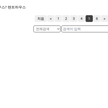
트하우스? 텐트하우스
처음
«
1
2
3
4
5
6
»