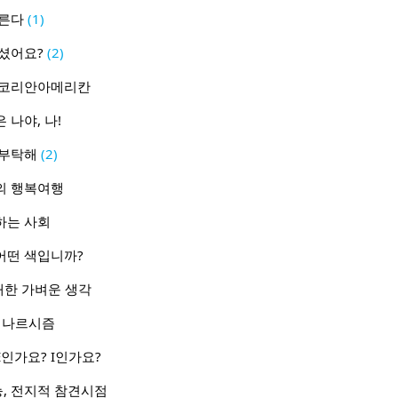
오른다
(1)
 하셨어요?
(2)
이엠 코리안아메리칸
은 나야, 나!
를 부탁해
(2)
뻬씨의 행복여행
권하는 사회
은 어떤 색입니까?
에 대한 가벼운 생각
 - 나르시즘
 E인가요? I인가요?
지능, 전지적 참견시점