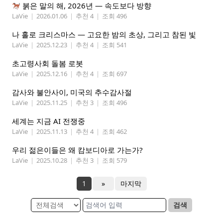
붉은 말의 해, 2026년 — 속도보다 방향
LaVie
|
2026.01.06
|
추천 4
|
조회 496
나 홀로 크리스마스 — 고요한 밤의 초상, 그리고 참된 빛
LaVie
|
2025.12.23
|
추천 4
|
조회 541
초고령사회 돌봄 로봇
LaVie
|
2025.12.16
|
추천 4
|
조회 697
감사와 불안사이, 미국의 추수감사절
LaVie
|
2025.11.25
|
추천 3
|
조회 496
세계는 지금 AI 전쟁중
LaVie
|
2025.11.13
|
추천 4
|
조회 462
우리 젊은이들은 왜 캄보디아로 가는가?
LaVie
|
2025.10.28
|
추천 3
|
조회 579
1
»
마지막
검색