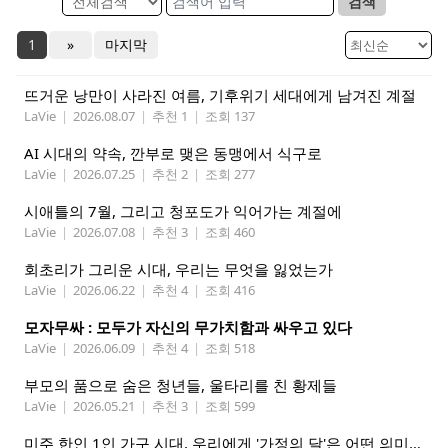
검색
1
»
마지막
뜨거운 낭만이 사라진 여름, 기후위기 세대에게 남겨진 계절
LaVie
|
2026.08.07
|
추천 1
|
조회 137
AI 시대의 약속, 깐부로 맺은 동맹에서 식구로
LaVie
|
2026.07.25
|
추천 2
|
조회 277
시애틀의 7월, 그리고 청포도가 익어가는 계절에
LaVie
|
2026.07.08
|
추천 3
|
조회 460
회초리가 그리운 시대, 우리는 무엇을 잃었는가
LaVie
|
2026.06.22
|
추천 4
|
조회 416
모자무싸 : 모두가 자신의 무가치함과 싸우고 있다
LaVie
|
2026.06.09
|
추천 4
|
조회 518
부모의 품으로 숨은 청년들, 울타리를 친 황제들
LaVie
|
2026.05.21
|
추천 3
|
조회 599
미주 한인 1인 가구 시대, 우리에게 '가정의 달'은 어떤 의미인가