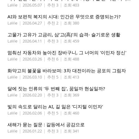
LaVie
|
2026.05.07
|
추천 3
|
조회 403
AI와 보편적 복지의 시대: 인간은 무엇으로 증명되는가?
LaVie
|
2026.04.27
|
추천 2
|
조회 380
고물가 고유가 고금리, 삼‘고(高)’의 습격- 슬기로운 생활
LaVie
|
2026.04.11
|
추천 3
|
조회 459
멈춰선 자동차와 높아진 장바구니, 그 너머의 '이민자 정신'
LaVie
|
2026.03.26
|
추천 6
|
조회 488
화약고의 불꽃을 바라보며: 3차 대전이라는 공포의 그림자
LaVie
|
2026.03.10
|
추천 5
|
조회 413
달에 짓는 인류의 '두 번째 집', 꿈일까 현실일까?
LaVie
|
2026.02.20
|
추천 3
|
조회 369
빛의 속도로 달리는 AI, 길 잃은 ‘디지털 이민자’
LaVie
|
2026.02.06
|
추천 5
|
조회 460
새해가 묻는 질문 : 갈등에서 공감으로
LaVie
|
2026.01.22
|
추천 3
|
조회 341