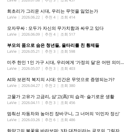
LaVie
|
2026.07.08
|
추천 3
|
조회 457
회초리가 그리운 시대, 우리는 무엇을 잃었는가
LaVie
|
2026.06.22
|
추천 4
|
조회 414
모자무싸 : 모두가 자신의 무가치함과 싸우고 있다
LaVie
|
2026.06.09
|
추천 4
|
조회 517
부모의 품으로 숨은 청년들, 울타리를 친 황제들
LaVie
|
2026.05.21
|
추천 3
|
조회 598
미주 한인 1인 가구 시대, 우리에게 '가정의 달'은 어떤 의미인가
LaVie
|
2026.05.07
|
추천 3
|
조회 403
AI와 보편적 복지의 시대: 인간은 무엇으로 증명되는가?
LaVie
|
2026.04.27
|
추천 2
|
조회 380
고물가 고유가 고금리, 삼‘고(高)’의 습격- 슬기로운 생활
LaVie
|
2026.04.11
|
추천 3
|
조회 456
멈춰선 자동차와 높아진 장바구니, 그 너머의 '이민자 정신'
LaVie
|
2026.03.26
|
추천 6
|
조회 486
화약고의 불꽃을 바라보며: 3차 대전이라는 공포의 그림자