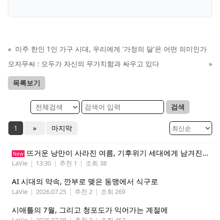
«
미주 한인 1인 가구 시대, 우리에게 '가정의 달'은 어떤 의미인가
모자무싸 : 모두가 자신의 무가치함과 싸우고 있다
»
목록보기
검색
1
»
마지막
뜨거운 낭만이 사라진 여름, 기후위기 세대에게 남겨진 계절
New
LaVie
|
13:30
|
추천 1
|
조회 38
AI 시대의 약속, 깐부로 맺은 동맹에서 식구로
LaVie
|
2026.07.25
|
추천 2
|
조회 269
시애틀의 7월, 그리고 청포도가 익어가는 계절에