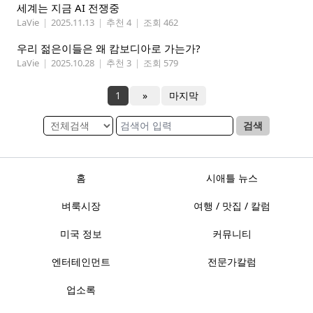
세계는 지금 AI 전쟁중
LaVie
|
2025.11.13
|
추천 4
|
조회 462
우리 젊은이들은 왜 캄보디아로 가는가?
LaVie
|
2025.10.28
|
추천 3
|
조회 579
1
»
마지막
검색
홈
시애틀 뉴스
벼룩시장
여행 / 맛집 / 칼럼
미국 정보
커뮤니티
엔터테인먼트
전문가칼럼
업소록