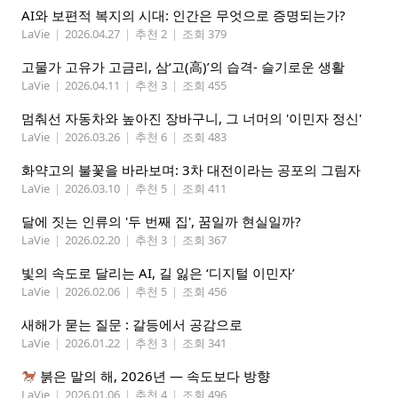
AI와 보편적 복지의 시대: 인간은 무엇으로 증명되는가?
LaVie
|
2026.04.27
|
추천 2
|
조회 379
고물가 고유가 고금리, 삼‘고(高)’의 습격- 슬기로운 생활
LaVie
|
2026.04.11
|
추천 3
|
조회 455
멈춰선 자동차와 높아진 장바구니, 그 너머의 '이민자 정신'
LaVie
|
2026.03.26
|
추천 6
|
조회 483
화약고의 불꽃을 바라보며: 3차 대전이라는 공포의 그림자
LaVie
|
2026.03.10
|
추천 5
|
조회 411
달에 짓는 인류의 '두 번째 집', 꿈일까 현실일까?
LaVie
|
2026.02.20
|
추천 3
|
조회 367
빛의 속도로 달리는 AI, 길 잃은 ‘디지털 이민자’
LaVie
|
2026.02.06
|
추천 5
|
조회 456
새해가 묻는 질문 : 갈등에서 공감으로
LaVie
|
2026.01.22
|
추천 3
|
조회 341
붉은 말의 해, 2026년 — 속도보다 방향
LaVie
|
2026.01.06
|
추천 4
|
조회 496