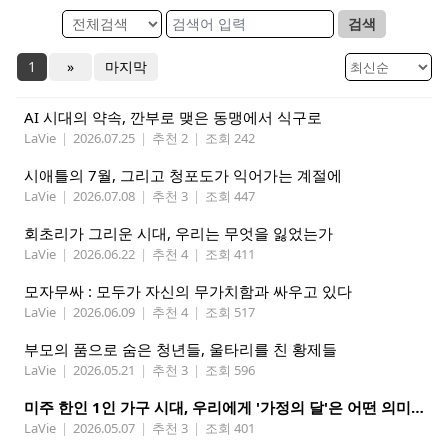
검색
1
»
마지막
AI 시대의 약속, 깐부로 맺은 동맹에서 식구로
LaVie
|
2026.07.25
|
추천 2
|
조회 242
시애틀의 7월, 그리고 청포도가 익어가는 계절에
LaVie
|
2026.07.08
|
추천 3
|
조회 447
회초리가 그리운 시대, 우리는 무엇을 잃었는가
LaVie
|
2026.06.22
|
추천 4
|
조회 411
모자무싸 : 모두가 자신의 무가치함과 싸우고 있다
LaVie
|
2026.06.09
|
추천 4
|
조회 517
부모의 품으로 숨은 청년들, 울타리를 친 황제들
LaVie
|
2026.05.21
|
추천 3
|
조회 596
미주 한인 1인 가구 시대, 우리에게 '가정의 달'은 어떤 의미인가
LaVie
|
2026.05.07
|
추천 3
|
조회 401