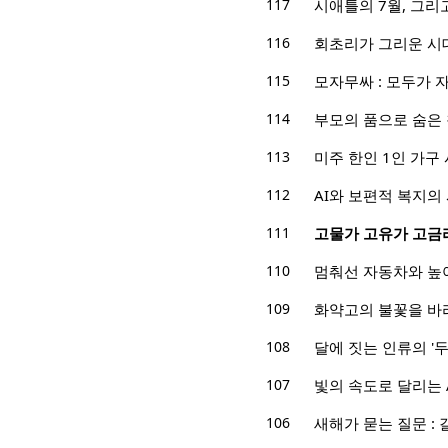
117
시애틀의 7월, 그
116
회초리가 그리운 시
115
모자무싸 : 모두가 
114
부모의 품으로 숨은 
113
미주 한인 1인 가구
112
AI와 보편적 복지의
111
고물가 고유가 고금리,
110
멈춰선 자동차와 높아
109
화약고의 불꽃을 바
108
달에 짓는 인류의 '두
107
빛의 속도로 달리는 A
106
새해가 묻는 질문 :