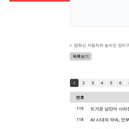
«
멈춰선 자동차와 높아진 장바구니
목록보기
1
2
3
4
5
6
번호
119
뜨거운 낭만이 사라
118
AI 시대의 약속, 