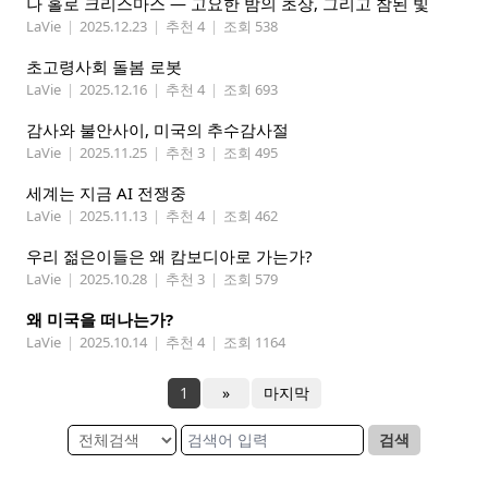
나 홀로 크리스마스 — 고요한 밤의 초상, 그리고 참된 빛
LaVie
|
2025.12.23
|
추천 4
|
조회 538
초고령사회 돌봄 로봇
LaVie
|
2025.12.16
|
추천 4
|
조회 693
감사와 불안사이, 미국의 추수감사절
LaVie
|
2025.11.25
|
추천 3
|
조회 495
세계는 지금 AI 전쟁중
LaVie
|
2025.11.13
|
추천 4
|
조회 462
우리 젊은이들은 왜 캄보디아로 가는가?
LaVie
|
2025.10.28
|
추천 3
|
조회 579
왜 미국을 떠나는가?
LaVie
|
2025.10.14
|
추천 4
|
조회 1164
1
»
마지막
검색