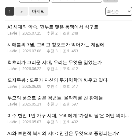
1
»
마지막
AI 시대의 약속, 깐부로 맺은 동맹에서 식구로
LaVie
|
2026.07.25
|
추천 2
|
조회 248
시애틀의 7월, 그리고 청포도가 익어가는 계절에
LaVie
|
2026.07.08
|
추천 3
|
조회 453
회초리가 그리운 시대, 우리는 무엇을 잃었는가
LaVie
|
2026.06.22
|
추천 4
|
조회 412
모자무싸 : 모두가 자신의 무가치함과 싸우고 있다
LaVie
|
2026.06.09
|
추천 4
|
조회 517
부모의 품으로 숨은 청년들, 울타리를 친 황제들
LaVie
|
2026.05.21
|
추천 3
|
조회 597
미주 한인 1인 가구 시대, 우리에게 '가정의 달'은 어떤 의미인가
LaVie
|
2026.05.07
|
추천 3
|
조회 402
AI와 보편적 복지의 시대: 인간은 무엇으로 증명되는가?