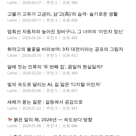
LaVie
|
2026.04.27
|
추천 2
|
조회 380
고물가 고유가 고금리, 삼‘고(高)’의 습격- 슬기로운 생활
LaVie
|
2026.04.11
|
추천 3
|
조회 456
멈춰선 자동차와 높아진 장바구니, 그 너머의 '이민자 정신'
LaVie
|
2026.03.26
|
추천 6
|
조회 485
화약고의 불꽃을 바라보며: 3차 대전이라는 공포의 그림자
LaVie
|
2026.03.10
|
추천 5
|
조회 412
달에 짓는 인류의 '두 번째 집', 꿈일까 현실일까?
LaVie
|
2026.02.20
|
추천 3
|
조회 369
빛의 속도로 달리는 AI, 길 잃은 ‘디지털 이민자’
LaVie
|
2026.02.06
|
추천 5
|
조회 457
새해가 묻는 질문 : 갈등에서 공감으로
LaVie
|
2026.01.22
|
추천 3
|
조회 341
붉은 말의 해, 2026년 — 속도보다 방향
LaVie
|
2026.01.06
|
추천 4
|
조회 496