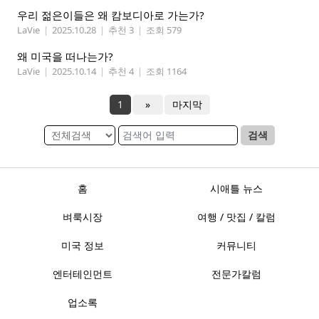
우리 젊은이들은 왜 캄보디아로 가는가?
LaVie
|
2025.10.28
|
추천 3
|
조회 579
왜 미국을 떠나는가?
LaVie
|
2025.10.14
|
추천 4
|
조회 1164
1
»
마지막
검색
홈
시애틀 뉴스
벼룩시장
여행 / 맛집 / 칼럼
미국 정보
커뮤니티
엔터테인먼트
전문가칼럼
업소록