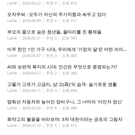
LaVie
|
2026.06.22
|
추천 4
|
조회 413
모자무싸 : 모두가 자신의 무가치함과 싸우고 있다
LaVie
|
2026.06.09
|
추천 4
|
조회 517
부모의 품으로 숨은 청년들, 울타리를 친 황제들
LaVie
|
2026.05.21
|
추천 3
|
조회 597
미주 한인 1인 가구 시대, 우리에게 '가정의 달'은 어떤 의미인가
LaVie
|
2026.05.07
|
추천 3
|
조회 402
AI와 보편적 복지의 시대: 인간은 무엇으로 증명되는가?
LaVie
|
2026.04.27
|
추천 2
|
조회 380
고물가 고유가 고금리, 삼‘고(高)’의 습격- 슬기로운 생활
LaVie
|
2026.04.11
|
추천 3
|
조회 456
멈춰선 자동차와 높아진 장바구니, 그 너머의 '이민자 정신'
LaVie
|
2026.03.26
|
추천 6
|
조회 486
화약고의 불꽃을 바라보며: 3차 대전이라는 공포의 그림자
LaVie
|
2026.03.10
|
추천 5
|
조회 413