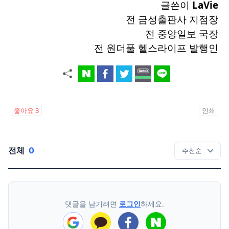
글쓴이
LaVie
전 금성출판사 지점장
전 중앙일보 국장
전 원더풀 헬스라이프 발행인
좋아요
3
인쇄
전체
0
댓글을 남기려면
로그인
하세요.