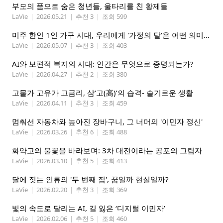
부모의 품으로 숨은 청년들, 울타리를 친 황제들
LaVie
|
2026.05.21
|
추천 3
|
조회 599
미주 한인 1인 가구 시대, 우리에게 '가정의 달'은 어떤 의미인가
LaVie
|
2026.05.07
|
추천 3
|
조회 403
AI와 보편적 복지의 시대: 인간은 무엇으로 증명되는가?
LaVie
|
2026.04.27
|
추천 2
|
조회 380
고물가 고유가 고금리, 삼‘고(高)’의 습격- 슬기로운 생활
LaVie
|
2026.04.11
|
추천 3
|
조회 459
멈춰선 자동차와 높아진 장바구니, 그 너머의 '이민자 정신'
LaVie
|
2026.03.26
|
추천 6
|
조회 488
화약고의 불꽃을 바라보며: 3차 대전이라는 공포의 그림자
LaVie
|
2026.03.10
|
추천 5
|
조회 413
달에 짓는 인류의 '두 번째 집', 꿈일까 현실일까?
LaVie
|
2026.02.20
|
추천 3
|
조회 369
빛의 속도로 달리는 AI, 길 잃은 ‘디지털 이민자’
LaVie
|
2026.02.06
|
추천 5
|
조회 460