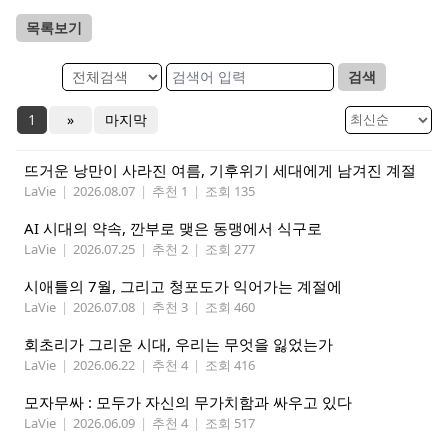
목록보기
검색
1
»
마지막
뜨거운 낭만이 사라진 여름, 기후위기 세대에게 남겨진 계절
LaVie
|
2026.08.07
|
추천 1
|
조회 135
AI 시대의 약속, 깐부로 맺은 동맹에서 식구로
LaVie
|
2026.07.25
|
추천 2
|
조회 277
시애틀의 7월, 그리고 청포도가 익어가는 계절에
LaVie
|
2026.07.08
|
추천 3
|
조회 460
회초리가 그리운 시대, 우리는 무엇을 잃었는가
LaVie
|
2026.06.22
|
추천 4
|
조회 416
모자무싸 : 모두가 자신의 무가치함과 싸우고 있다
LaVie
|
2026.06.09
|
추천 4
|
조회 517