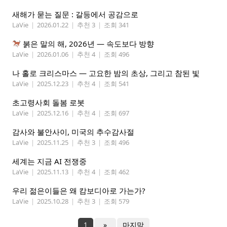
새해가 묻는 질문 : 갈등에서 공감으로
LaVie
|
2026.01.22
|
추천 3
|
조회 341
붉은 말의 해, 2026년 — 속도보다 방향
LaVie
|
2026.01.06
|
추천 4
|
조회 496
나 홀로 크리스마스 — 고요한 밤의 초상, 그리고 참된 빛
LaVie
|
2025.12.23
|
추천 4
|
조회 541
초고령사회 돌봄 로봇
LaVie
|
2025.12.16
|
추천 4
|
조회 697
감사와 불안사이, 미국의 추수감사절
LaVie
|
2025.11.25
|
추천 3
|
조회 496
세계는 지금 AI 전쟁중
LaVie
|
2025.11.13
|
추천 4
|
조회 462
우리 젊은이들은 왜 캄보디아로 가는가?
LaVie
|
2025.10.28
|
추천 3
|
조회 579
1
»
마지막