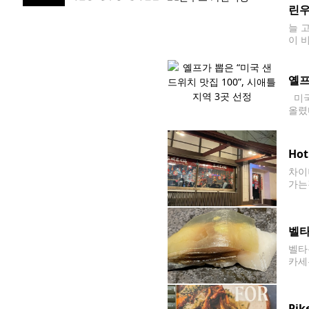
린우
늘 
이 
음인
옐프
미국
올렸
피(K
어번
Hot
차이나
가는
입구
여있
벨타
벨타운
카세는
약 
Pik