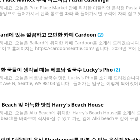
세요, 오늘은 Pike Place Market 안에 위치한 이탈리안 음식점 Pasta Ca
t 중앙으로 들어가셔서 왼쪽 통로를 따라 쭉 들어가시면 구석에 자리 잡고 
 되어있고 주문받는곳 뒤의 부엌이 오픈 되어있어 음식이 만들어지는 과정
llard에 있는 깔끔하고 모던한 카페 Cardoon
(2)
세요, 오늘은 Ballard에 위치한 카페 Cardoon을 소개해 드리겠습니다. 정확한 
7 이고 홈페이지는 https://cardoonseattle.com/ 입니다. 202
좋고 이곳에서 파는 빵과 음식들 모두 맛있어서 추천해 드리고 싶어요. 들
 위치해 있어요.
한 국물이 생각날 때는 베트남 쌀국수 Lucky's Pho
(2)
세요, 오늘은 베트남 쌀국수 맛집 Lucky's Pho를 소개해 드리겠습니다. 
t Ave N, Seattle, WA 98103 입니다. 들어가는 입구는 이렇게 되어있어요.
Pho-remont로 바꿔 만든 장식이 재미있네요. 안에는 양쪽에 테이블이 
을 위한 대기
i Beach 앞 아늑한 맛집 Harry's Beach House
세요, 오늘은 Alki Beach에 위치한 Harry's Beach House를 소개
beach를 바라보며 식사하실 수 있고 가신 김에 Alki beach도 같이 구경 하
 쭉 있는데 그 중 한곳이고요. 분위기도 아늑하고 실내 인테리어도 예뻐
럽의 대중적인 음식 Khachapuri를 맛볼 수 있는 음식점 Skalk