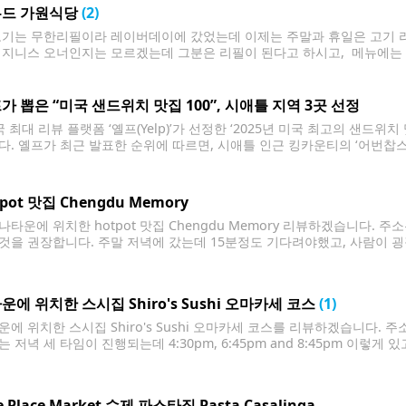
드 가원식당
(2)
고기는 무한리필이라 레이버데이에 갔었는데 이제는 주말과 휴일은 고기 
비지니스 오너인지는 모르겠는데 그분은 리필이 된다고 하시고, 메뉴에는 
 듯 합니다. 저는 괜히 기분상했어요. 알고 가시면 괜히 기분나쁘시지 
가 뽑은 “미국 샌드위치 맛집 100”, 시애틀 지역 3곳 선정
 최대 리뷰 플랫폼 ‘옐프(Yelp)’가 선정한 ‘2025년 미국 최고의 샌드위
다. 옐프가 최근 발표한 순위에 따르면, 시애틀 인근 킹카운티의 ‘어번찹스(Ur
onvene Coffee)’, 그리고 카리브해풍 샌드위치로 유명한 ‘언 비엔(Un Bi
시의 ‘어번찹스’는
pot 맛집 Chengdu Memory
타운에 위치한 hotpot 맛집 Chengdu Memory 리뷰하겠습니다. 주소는 
것을 권장합니다. 주말 저녁에 갔는데 15분정도 기다려야했고, 사람이 
에 있는 키오스크에 대기자로 등록하면 자리가 생겼을 때 서버가 이름을 
고요. 음식은 일단
운에 위치한 스시집 Shiro's Sushi 오마카세 코스
(1)
에 위치한 스시집 Shiro's Sushi 오마카세 코스를 리뷰하겠습니다. 주소는 240
 저녁 세 타임이 진행되는데 4:30pm, 6:45pm and 8:45pm 이렇게 
하고 가셔야 하고요. 제가 갔을때는 2명씩 4팀을 예약받아서 총 8명이 
e Place Market 수제 파스타집 Pasta Casalinga