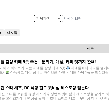
»
마지막
제목
틀 감성 카페 5곳 추천 – 분위기, 개성, 커피 맛까지 완벽!
커피와 바이브가 있는 시애틀 감성 카페 5곳
시애틀에서 커피를 즐기며
요?
아늑하고 개성 넘치는 바이브를 가진 시애틀 카페 5곳을 엄선했
spresso Vivace532 Broadway E, Seattle
Open Form500
린 스타 셰프, DC 식당 접고 윗비섬 레스토랑 맡는다
린 스타를 보유한 유명 셰프가 워싱턴주 윗비섬의 레스토랑을 맡기로 하
 고급 요식업계에서 명성을 쌓아온 조니 스페로 셰프는 윗비섬 더 인 앳 랭글리 
 합류했다고 현지 언론이 전했다. 스페로 셰프는 워싱턴DC에서 운영하던 레스