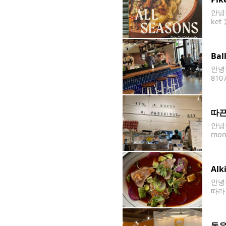
안녕하
ke
있게
Ba
안녕하
810
도 
층에
따끈
안녕하
mon
를 
님들
Alk
안녕하
따라 
들이
동유