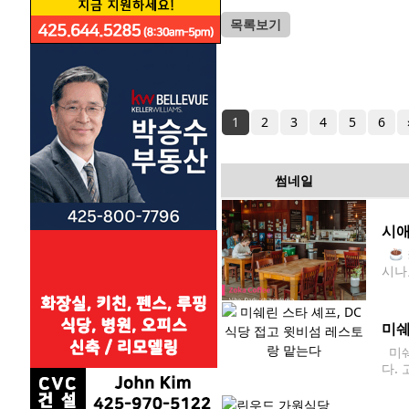
목록보기
1
2
3
4
5
6
썸네일
시애
시나
E
미쉐
미쉐
다.
프로
바