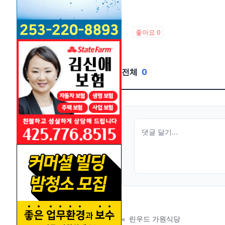
좋아요
0
전체
0
«
린우드 가원식당