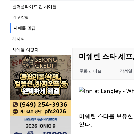
원더풀라이프 인 시애틀
기고칼럼
시애틀 맛집
레시피
시애틀 여행지
미쉐린 스타 셰프,
문화·라이프
작성일
미쉐린 스타를 보유한
있다.