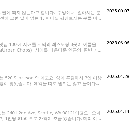
2025.09.07
리필이 되지 않는다고 합니다. 주방에서 일하시는 분
전혀 그런 말이 없는데, 아마도 써빙보시는 분들 마
않아도 될 것 같아서 올립니다.
2025.08.06
치 맛집 100’에 시애틀 지역의 레스토랑 3곳이 이름을
ban Chops)’, 시애틀 다운타운 인근의 ‘콘빈 커
en)’이 각각 67위, 71위, 77위에 선정됐다. 킹카운티
2025.01.28
520 S Jackson St 이고요 양이 푸짐해서 3인 이상
굉장히 많았습니다. 예약을 따로 받지는 않고 들어가서
불러 줍니다. 입구에 사탕이랑 팝콘 등 간식거리가 놓
2025.01.14
1 2nd Ave, Seattle, WA 98121이고요. 오마
있고, 1인당 $150 으로 가격이 조금 있습니다. 미리 예
있었습니다. 바에 앉아 쉐프가 만들어주는 스시를