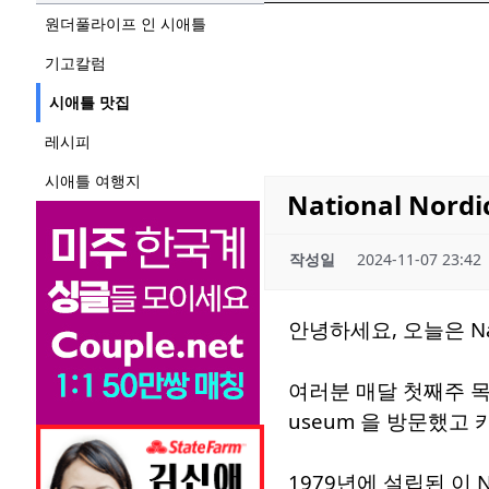
원더풀라이프 인 시애틀
기고칼럼
시애틀 맛집
레시피
시애틀 여행지
National Nord
작성일
2024-11-07 23:42
안녕하세요, 오늘은 Nat
여러분 매달 첫째주 목요
useum 을 방문했고
1979년에 설립된 이 