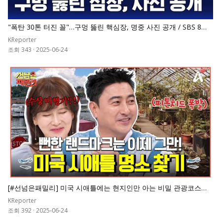
"폭탄 30톤 터진 꼴"…구멍 뚫린 핵심장, 명중 사진 공개 / SBS 8뉴
스
KReporter
조회 343
·
2025-06-24
0
[#선넘은패밀리] 미국 시애틀에는 현지인만 아는 비밀 관광코스가
있다?! 미국 패밀리의 신나는 하루
KReporter
조회 392
·
2025-06-24