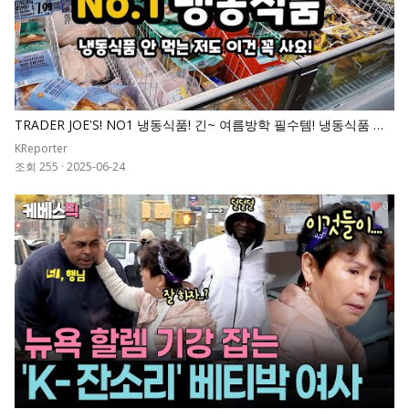
TRADER JOE'S! NO1 냉동식품! 긴~ 여름방학 필수템! 냉동식품 피
하는 저도 이건 꼭 사요!
KReporter
조회 255
·
2025-06-24
0