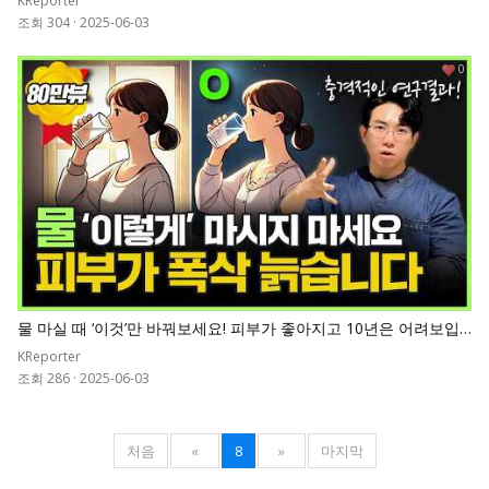
KReporter
조회 304
·
2025-06-03
0
물 마실 때 ‘이것’만 바꿔보세요! 피부가 좋아지고 10년은 어려보입
니다.ㅣ10년 차 의사가 알려주는 물 마시는 방법
KReporter
조회 286
·
2025-06-03
처음
«
8
»
마지막