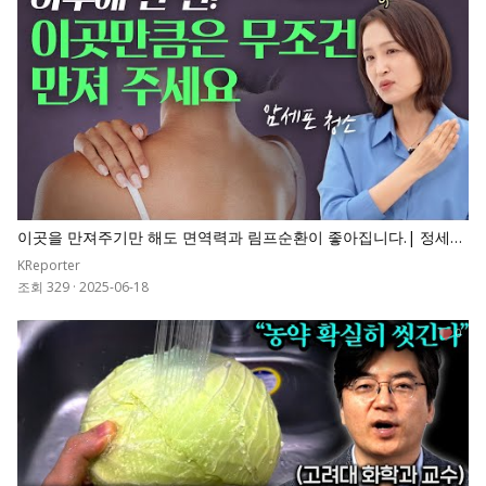
이곳을 만져주기만 해도 면역력과 림프순환이 좋아집니다.| 정세연
의 라이프연구소
KReporter
조회 329
·
2025-06-18
0