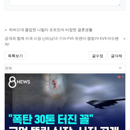
«
하버드대 졸업한 나탈리 포트만의 비참한 결혼생활
공개와 함께 미국 시장 난리났다! 기아 PV5 위캔더 캠핑카! EV9 어드밴
»
처!
목록보기
글수정
글삭제
1