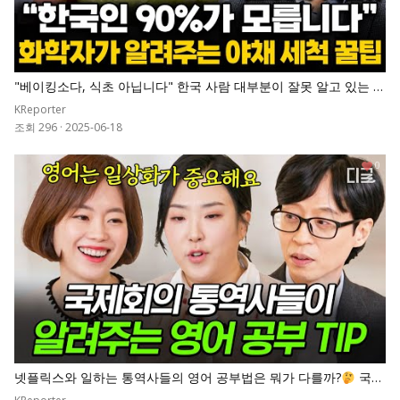
"베이킹소다, 식초 아닙니다" 한국 사람 대부분이 잘못 알고 있는 과
일 세척법
KReporter
조회 296
·
2025-06-18
0
넷플릭스와 일하는 통역사들의 영어 공부법은 뭐가 다를까?
국제
회의 통역사들이 알려주는 영어 공부 TIP