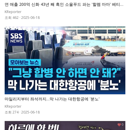
연 매출 200억 신화 43년 째 흑인 소울푸드 파는 '할렘 마마' 베티박
ㅣ KBS 크레이지 리치 코리안
KReporter
조회 462
·
2025-06-18
0
마일리지부터 좌석까지…막 나가는 대한항공에 '분노'
KReporter
조회 274
·
2025-06-18
0