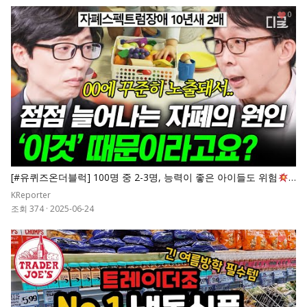
0
[#유퀴즈온더블럭] 100명 중 2-3명, 능력이 좋은 아이들도 위험
꾸준히 증가하는 자폐 스펙트럼의 증가 원인은
KReporter
조회 374
·
2025-06-24
0