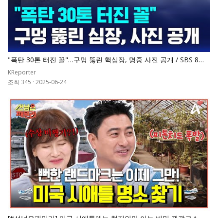
"폭탄 30톤 터진 꼴"…구멍 뚫린 핵심장, 명중 사진 공개 / SBS 8뉴
스
KReporter
조회 345
·
2025-06-24
0