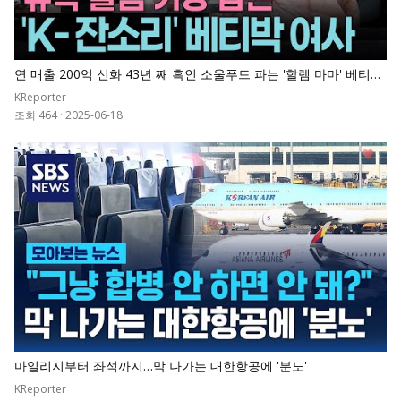
연 매출 200억 신화 43년 째 흑인 소울푸드 파는 '할렘 마마' 베티박
ㅣ KBS 크레이지 리치 코리안
KReporter
조회 464
·
2025-06-18
0
마일리지부터 좌석까지…막 나가는 대한항공에 '분노'
KReporter