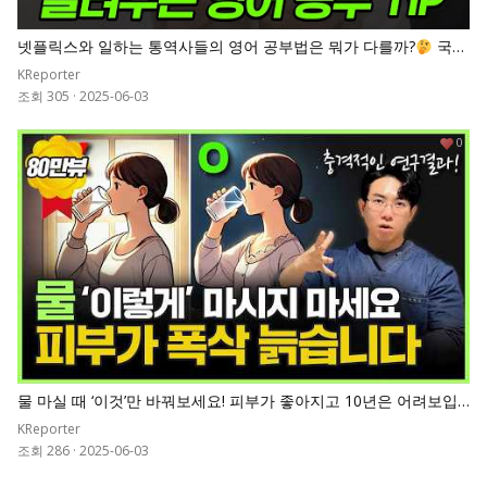
넷플릭스와 일하는 통역사들의 영어 공부법은 뭐가 다를까?
국제
회의 통역사들이 알려주는 영어 공부 TIP
KReporter
조회 305
·
2025-06-03
0
물 마실 때 ‘이것’만 바꿔보세요! 피부가 좋아지고 10년은 어려보입
니다.ㅣ10년 차 의사가 알려주는 물 마시는 방법
KReporter
조회 286
·
2025-06-03