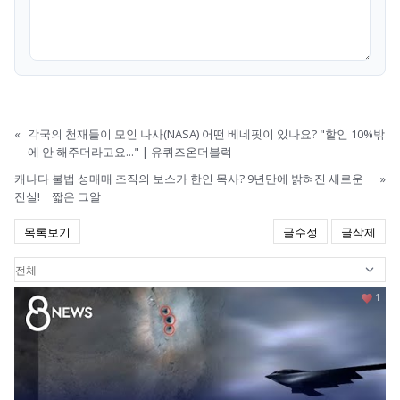
«
각국의 천재들이 모인 나사(NASA) 어떤 베네핏이 있나요? "할인 10%밖
에 안 해주더라고요..." | 유퀴즈온더블럭
캐나다 불법 성매매 조직의 보스가 한인 목사? 9년만에 밝혀진 새로운
»
진실!｜짧은 그알
목록보기
글수정
글삭제
1