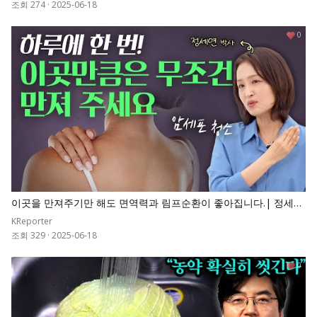
조회 274
·
2025-06-18
0
이곳을 만져주기만 해도 면역력과 림프순환이 좋아집니다.| 정세연
의 라이프연구소
KReporter
조회 329
·
2025-06-18
0