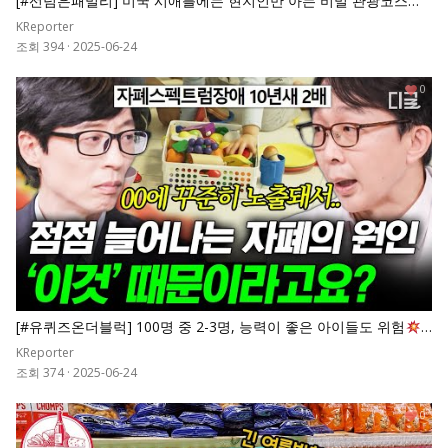
[#선넘은패밀리] 미국 시애틀에는 현지인만 아는 비밀 관광코스가
있다?! 미국 패밀리의 신나는 하루
KReporter
조회 394
·
2025-06-24
0
[#유퀴즈온더블럭] 100명 중 2-3명, 능력이 좋은 아이들도 위험
꾸준히 증가하는 자폐 스펙트럼의 증가 원인은
KReporter
조회 374
·
2025-06-24
0