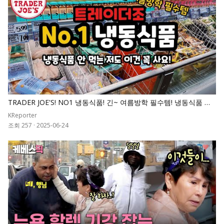
TRADER JOE'S! NO1 냉동식품! 긴~ 여름방학 필수템! 냉동식품 피
하는 저도 이건 꼭 사요!
KReporter
조회 257
·
2025-06-24
0