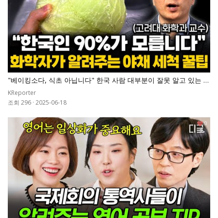
"베이킹소다, 식초 아닙니다" 한국 사람 대부분이 잘못 알고 있는 과
일 세척법
KReporter
조회 296
·
2025-06-18
0