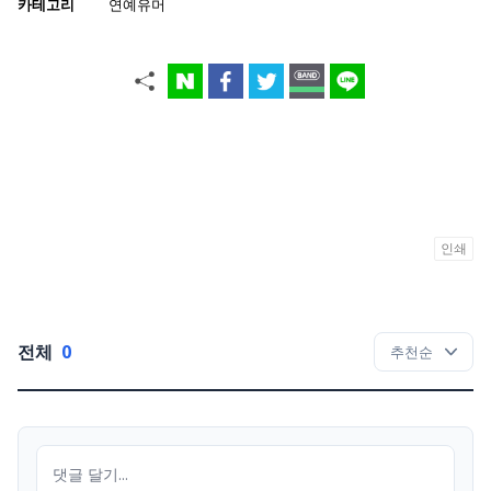
카테고리
연예유머
인쇄
전체
0