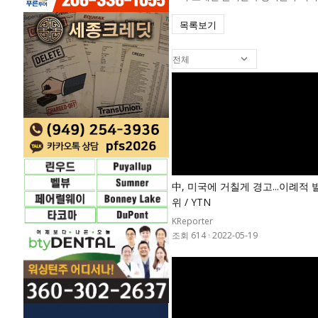
목록보기
中, 미국에 거칠게 경고...이례적 
위 / YTN
KReporter
조회 614
·
2022-05-19