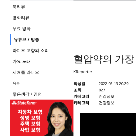
북리뷰
영화리뷰
무료 영화
유튜브 / 방송
라디오 고향의 소리
혈압약의 가장
가요 노래
KReporter
시애틀 라디오
유머
작성일
2022-05-13 20:29
조회
827
좋은생각 / 명언
카테고리
건강정보
카테고리
건강정보