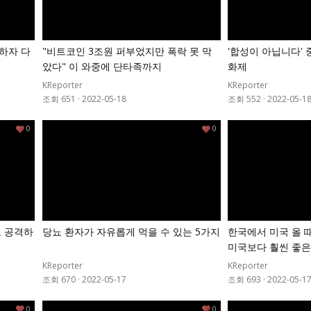
 하자 다
"비트코인 3조원 퍼부었지만 폭락 못 막
'합성이 아닙니다' 
았다" 이 와중에 단타족까지
화제
KReporter
KReporter
조회 651
·
2022-05-18
조회 552
·
2022-05-1
0
0
도 공격하
당뇨 환자가 자유롭게 먹을 수 있는 5가지
한국에서 미국 올 때
미국보다 훨씬 좋
KReporter
KReporter
조회 670
·
2022-05-17
조회 693
·
2022-05-1
0
0