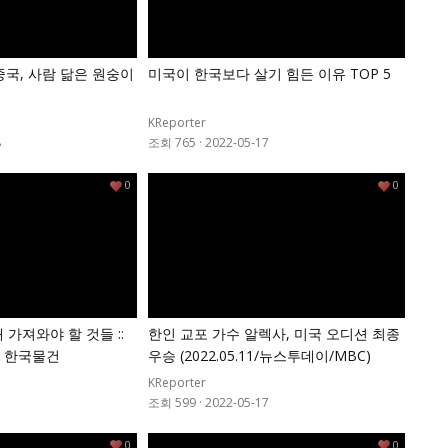
중국, 사람 닮은 원숭이
미국이 한국보다 살기 힘든 이유 TOP 5
KReporter
8
조회 765
·
2022-05-17
0
0
 가져와야 할 것들 ::
한인 교포 가수 알렉사, 미국 오디션 최종
은 한국물건
우승 (2022.05.11/뉴스투데이/MBC)
KReporter
7
조회 599
·
2022-05-17
0
0