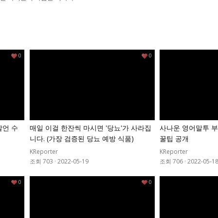
0
0
발언 수
매일 이걸 한잔씩 마시면 '당뇨'가 사라집
사나운 영어말투 부
니다. (가장 검증된 당뇨 예방 식품)
꿀팁 공개
KReporter
KReporter
조회 703
·
2022-05-19
조회 706
·
2022-05-1
0
0