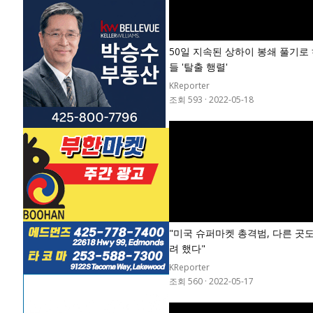
50일 지속된 상하이 봉쇄 풀기로
들 '탈출 행렬'
KReporter
조회 593
·
2022-05-18
"미국 슈퍼마켓 총격범, 다른 곳
려 했다"
KReporter
조회 560
·
2022-05-17