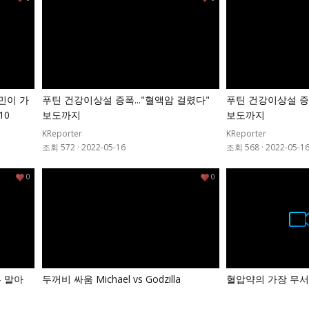
민이 가
푸틴 건강이상설 증폭..."혈액암 걸렸다"
푸틴 건강이상설 증폭
10
보도까지
보도까지
KReporter
KReporter
조회 572
·
2022-05-16
조회 568
·
2022-05-1
0
0
는 말아
두꺼비 싸움 Michael vs Godzilla
혈압약의 가장 무서