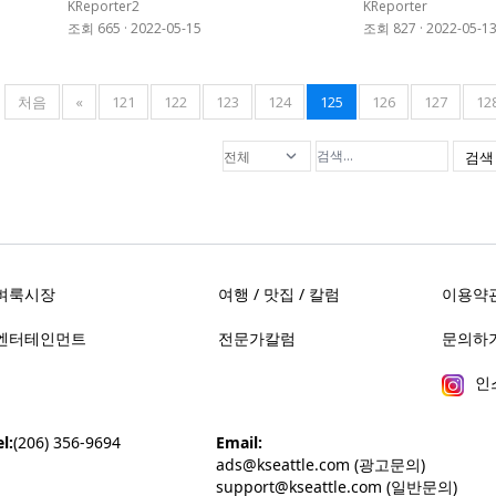
KReporter2
KReporter
조회 665
·
2022-05-15
조회 827
·
2022-05-1
처음
«
121
122
123
124
125
126
127
12
검색
벼룩시장
여행 / 맛집 / 칼럼
이용약
문의하기 
엔터테인먼트
전문가칼럼
인
l:
(206) 356-9694
Email:
ads@kseattle.com (광고문의)
support@kseattle.com (일반문의)