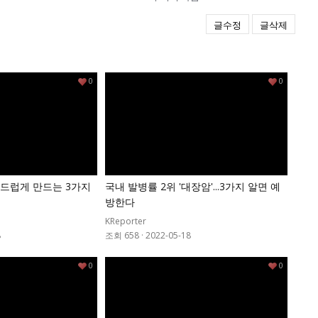
글수정
글삭제
0
0
드럽게 만드는 3가지
국내 발병률 2위 '대장암'...3가지 알면 예
방한다
KReporter
8
조회 658
·
2022-05-18
0
0