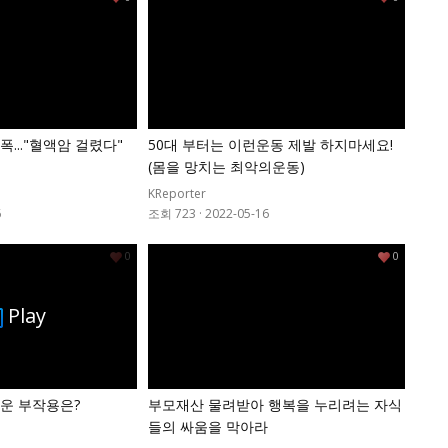
..."혈액암 걸렸다"
50대 부터는 이런운동 제발 하지마세요!
(몸을 망치는 최악의운동)
KReporter
6
조회 723
·
2022-05-16
0
0
Play
운 부작용은?
부모재산 물려받아 행복을 누리려는 자식
들의 싸움을 막아라