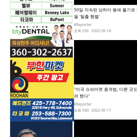
50일 지속된 상하이 봉쇄 풀기로
들 '탈출 행렬'
KReporter
조회 593
·
2022-05-18
"미국 슈퍼마켓 총격범, 다른 곳
려 했다"
KReporter
조회 560
·
2022-05-17