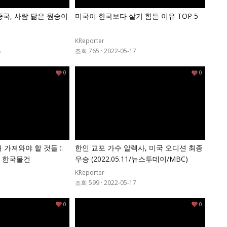
중국, 사람 닮은 원숭이
미국이 한국보다 살기 힘든 이유 TOP 5
KReporter
8
조회 765
·
2022-05-17
0
0
 가져와야 할 것들 ::
한인 교포 가수 알렉사, 미국 오디션 최종
은 한국물건
우승 (2022.05.11/뉴스투데이/MBC)
KReporter
7
조회 599
·
2022-05-17
0
0