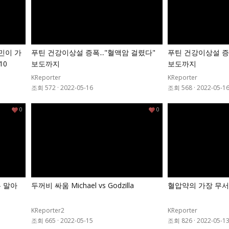
민이 가
푸틴 건강이상설 증폭..."혈액암 걸렸다"
푸틴 건강이상설 증폭
10
보도까지
보도까지
KReporter
KReporter
조회 572
·
2022-05-16
조회 568
·
2022-05-1
0
0
는 말아
두꺼비 싸움 Michael vs Godzilla
혈압약의 가장 무서
KReporter2
KReporter
조회 665
·
2022-05-15
조회 826
·
2022-05-1