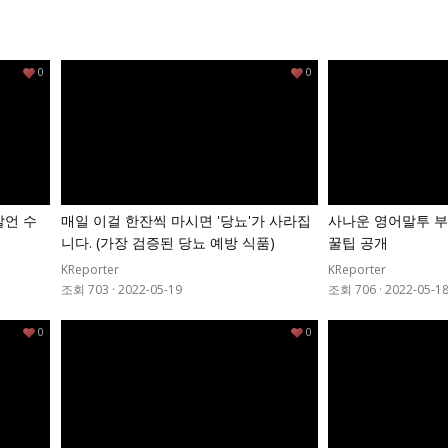
0
0
발언 수
매일 이걸 한잔씩 마시면 '당뇨'가 사라집
사나운 영어말투 부
니다. (가장 검증된 당뇨 예방 식품)
꿀팁 공개
KReporter
KReporter
조회 703
·
2022-05-19
조회 706
·
2022-05-1
0
0