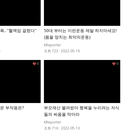
..."혈액암 걸렸다"
50대 부터는 이런운동 제발 하지마세요!
(몸을 망치는 최악의운동)
KReporter
6
조회 723
·
2022-05-16
0
0
운 부작용은?
부모재산 물려받아 행복을 누리려는 자식
들의 싸움을 막아라
KReporter
3
조회 716
·
2022-05-13