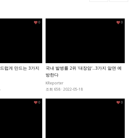
0
0
드럽게 만드는 3가지
국내 발병률 2위 '대장암'...3가지 알면 예
방한다
KReporter
8
조회 658
·
2022-05-18
0
0