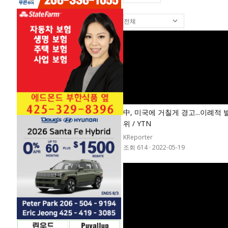
中, 미국에 거칠게 경고...이례적 
위 / YTN
KReporter
조회 614
·
2022-05-19