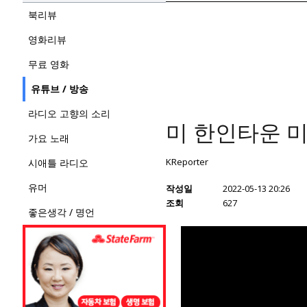
북리뷰
영화리뷰
무료 영화
유튜브 / 방송
라디오 고향의 소리
미 한인타운 미
가요 노래
KReporter
시애틀 라디오
유머
작성일
2022-05-13 20:26
조회
627
좋은생각 / 명언