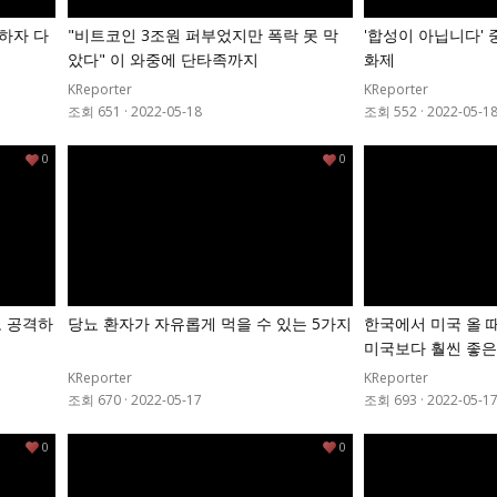
 하자 다
"비트코인 3조원 퍼부었지만 폭락 못 막
'합성이 아닙니다' 
았다" 이 와중에 단타족까지
화제
KReporter
KReporter
조회 651
·
2022-05-18
조회 552
·
2022-05-1
0
0
도 공격하
당뇨 환자가 자유롭게 먹을 수 있는 5가지
한국에서 미국 올 때
미국보다 훨씬 좋
KReporter
KReporter
조회 670
·
2022-05-17
조회 693
·
2022-05-1
0
0