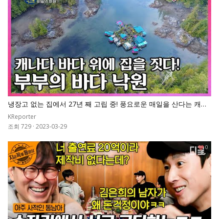
냉장고 없는 집에서 27년 째 고립 중! 풍요로운 매일을 산다는 캐나
다 부부가 직접 건설한 바다 낙원! I KBS 고립낙원
KReporter
조회 729
·
2023-03-29
0