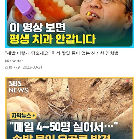
"제발 이렇게 닦으세요" 치석 쌓일 틈이 없는 신기한 양치법
KReporter
조회 779
·
2023-03-31
0