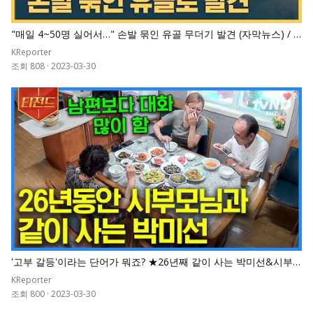
"매일 4~50명 실어서…" 손발 묶인 유골 무더기 발견 (자막뉴스) / S
BS
KReporter
조회 808
·
2023-03-30
0
'고부 갈등'이라는 단어가 뭐죠? ★26년째 같이 사는 박미선&시부
모님★ 웃음 한도 초과인 식탁 대화
KReporter
조회 800
·
2023-03-30