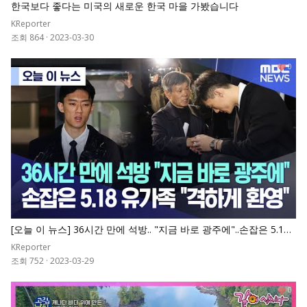
한국보다 좋다는 미국의 새로운 한국 마을 가봤습니다
KReporter
조회 864
·
2023-03-30
0
[오늘 이 뉴스] 36시간 만에 석방.. "지금 바로 광주에"..손잡은 5.18
유가족 "격하게 환영"
KReporter
조회 752
·
2023-03-29
0