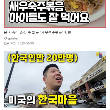
온 가족이 즐길 수 있는 "새우숙주볶음" 반찬
KReporter
조회 762
·
2023-03-30
0