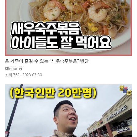
온 가족이 즐길 수 있는 "새우숙주볶음" 반찬
KReporter
조회 762
·
2023-03-30
0