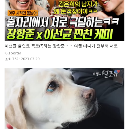
이선균 출연료 폭로(?)하는 장항준ㅋㅋ 여행 떠나기 전부터 서로 극
딜 넣는 이선균X장항준의 찐친 케미
KReporter
조회 762
·
2023-03-29
0