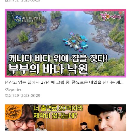
조회 752
·
2023-03-29
0
냉장고 없는 집에서 27년 째 고립 중! 풍요로운 매일을 산다는 캐나
다 부부가 직접 건설한 바다 낙원! I KBS 고립낙원
KReporter
조회 729
·
2023-03-29
0