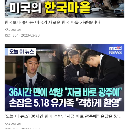
한국보다 좋다는 미국의 새로운 한국 마을 가봤습니다
KReporter
조회 864
·
2023-03-30
0
[오늘 이 뉴스] 36시간 만에 석방.. "지금 바로 광주에"..손잡은 5.18
유가족 "격하게 환영"
KReporter