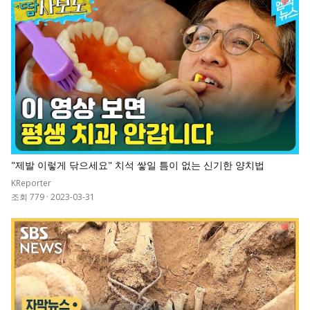
1
"제발 이렇게 닦으세요" 치석 쌓일 틈이 없는 신기한 양치법
KReporter
조회 779
·
2023-03-31
0