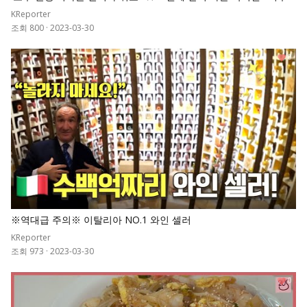
모님★ 웃음 한도 초과인 식탁 대화
KReporter
조회 800
·
2023-03-30
0
※역대급 주의※ 이탈리아 NO.1 와인 셀러
KReporter
조회 973
·
2023-03-30
0