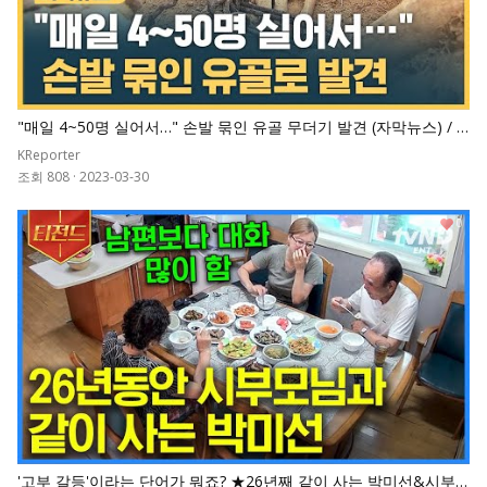
"매일 4~50명 실어서…" 손발 묶인 유골 무더기 발견 (자막뉴스) / S
BS
KReporter
조회 808
·
2023-03-30
0
'고부 갈등'이라는 단어가 뭐죠? ★26년째 같이 사는 박미선&시부