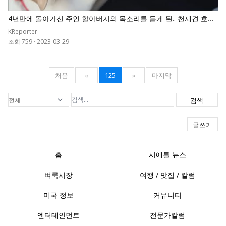
4년만에 돌아가신 주인 할아버지의 목소리를 듣게 된.. 천재견 호야
의 반응
KReporter
조회 759
·
2023-03-29
처음
«
125
»
마지막
검색
글쓰기
홈
시애틀 뉴스
벼룩시장
여행 / 맛집 / 칼럼
미국 정보
커뮤니티
엔터테인먼트
전문가칼럼