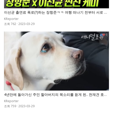
이선균 출연료 폭로(?)하는 장항준ㅋㅋ 여행 떠나기 전부터 서로 극
딜 넣는 이선균X장항준의 찐친 케미
KReporter
조회 762
·
2023-03-29
0
4년만에 돌아가신 주인 할아버지의 목소리를 듣게 된.. 천재견 호야
의 반응
KReporter
조회 759
·
2023-03-29