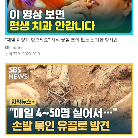
"제발 이렇게 닦으세요" 치석 쌓일 틈이 없는 신기한 양치법
KReporter
조회 779
·
2023-03-31
0