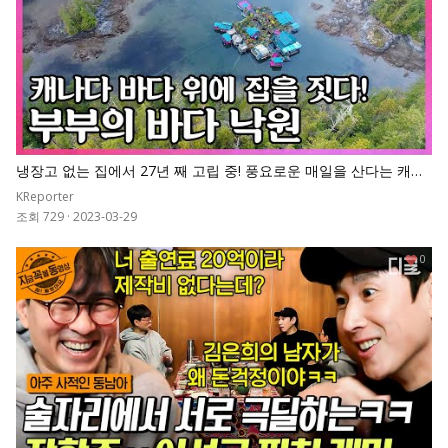
냉장고 없는 집에서 27년 째 고립 중! 풍요로운 매일을 산다는 캐나
다 부부가 직접 건설한 바다 낙원! I KBS 고립낙원
KReporter
조회 729
·
2023-03-29
0