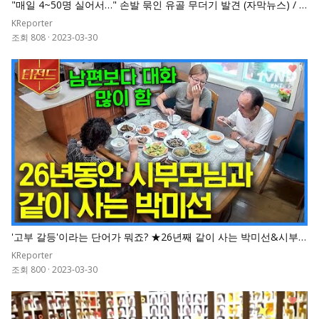
"매일 4~50명 실어서…" 손발 묶인 유골 무더기 발견 (자막뉴스) / S
BS
KReporter
조회 808
·
2023-03-30
0
'고부 갈등'이라는 단어가 뭐죠? ★26년째 같이 사는 박미선&시부
모님★ 웃음 한도 초과인 식탁 대화
KReporter
조회 800
·
2023-03-30
0