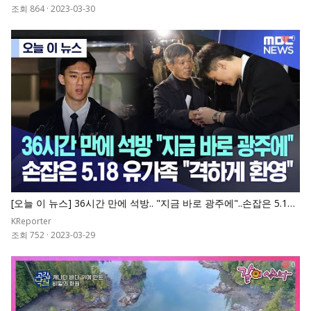
조회 864
·
2023-03-30
0
[오늘 이 뉴스] 36시간 만에 석방.. "지금 바로 광주에"..손잡은 5.18
유가족 "격하게 환영"
KReporter
조회 752
·
2023-03-29
0