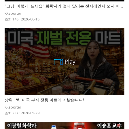
"그냥 '이렇게' 드세요" 화학자가 절대 말리는 전자레인지 쓰지 마세
요. 밥 데우다 암 걸립니다 | 이광렬 교수 전체통합
KReporter
조회 148
·
2026-06-18
0
Play
상위 1%, 미국 부자 전용 마트에 가봤습니다!
KReporter
조회 237
·
2026-05-29
0