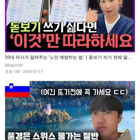
50대 의사가 알려주는 '노안 예방하는 법' | 돋보기 쓰기 전에 알아
야 할 노안 예방법
KReporter
조회 100
·
2026-07-17
0