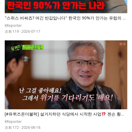
"스위스 비싸죠? 여긴 반값입니다" 한국인 90%가 안가는 유럽의 숨
겨진 천국
KReporter
조회 119
·
2026-07-17
0
[#유퀴즈온더블럭] 설거지하던 식당에서 시작한 사업
젠슨 황이
파산 직전인 엔비디아를 세계 시총 1위로 만든 비결
KReporter
조회 172
·
2026-06-18