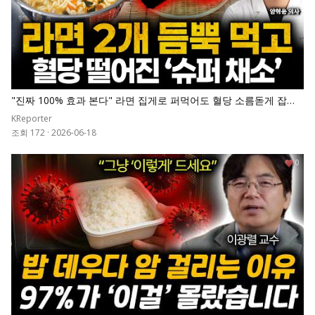
"진짜 100% 효과 본다" 라면 집게로 퍼먹어도 혈당 소름돋게 잡아
준 '1등 채소' 넣고 끓이세요. 췌장 살아나고 당화혈색소 7로 뚝 떨어
KReporter
집니다
조회 172
·
2026-06-18
0