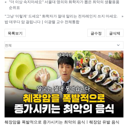
«
"더 이상 속지마세요" 서울대 명의와 화학자가 뽑은 최악의 생활용품
순위표
"그냥 '이렇게' 드세요" 화학자가 절대 말리는 전자레인지 쓰지 마세요.
»
밥 데우다 암 걸립니다 | 이광렬 교수 전체통합
목록보기
글수정
글삭제
0
췌장암을 폭발적으로 증가시키는 최악의 음식ㅣ췌장암 유발 음식