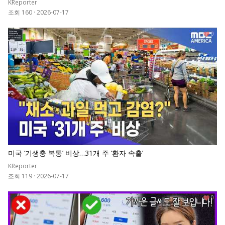
KReporter
조회 160
·
2026-07-17
0
미국 ‘기생충 복통’ 비상…31개 주 ‘환자 속출’
KReporter
조회 119
·
2026-07-17
0