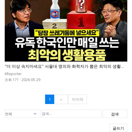
"더 이상 속지마세요" 서울대 명의와 화학자가 뽑은 최악의 생활용
품 순위표
KReporter
조회 171
·
2026-05-29
1
»
마지막
검색
글쓰기