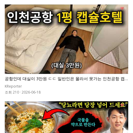
0
공항인데 대실이 3만원 ㄷㄷ 일반인은 몰라서 못가는 인천공항 캡
슐호텔
KReporter
조회 210
·
2026-06-18
0