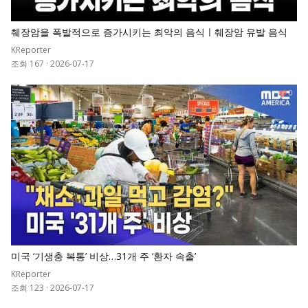
췌장암을 폭발적으로 증가시키는 최악의 음식ㅣ췌장암 유발 음식
KReporter
조회 167
·
2026-07-17
0
미국 ‘기생충 복통’ 비상…31개 주 ‘환자 속출’
KReporter
조회 123
·
2026-07-17