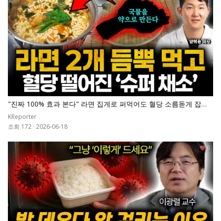
"진짜 100% 효과 본다" 라면 집게로 퍼먹어도 혈당 소름돋게 잡아
준 '1등 채소' 넣고 끓이세요. 췌장 살아나고 당화혈색소 7로 뚝 떨어
KReporter
집니다
조회 172
·
2026-06-18
0