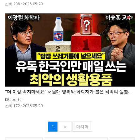
조회 238
·
2026-05-29
0
"더 이상 속지마세요" 서울대 명의와 화학자가 뽑은 최악의 생활용
품 순위표
KReporter
조회 172
·
2026-05-29
1
»
마지막