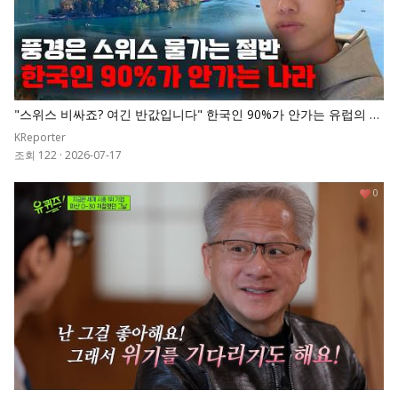
"스위스 비싸죠? 여긴 반값입니다" 한국인 90%가 안가는 유럽의 숨
겨진 천국
KReporter
조회 122
·
2026-07-17
0