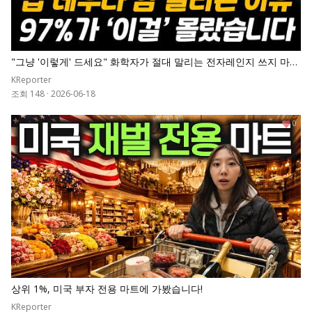
"그냥 '이렇게' 드세요" 화학자가 절대 말리는 전자레인지 쓰지 마세
요. 밥 데우다 암 걸립니다 | 이광렬 교수 전체통합
KReporter
조회 148
·
2026-06-18
0
상위 1%, 미국 부자 전용 마트에 가봤습니다!
KReporter