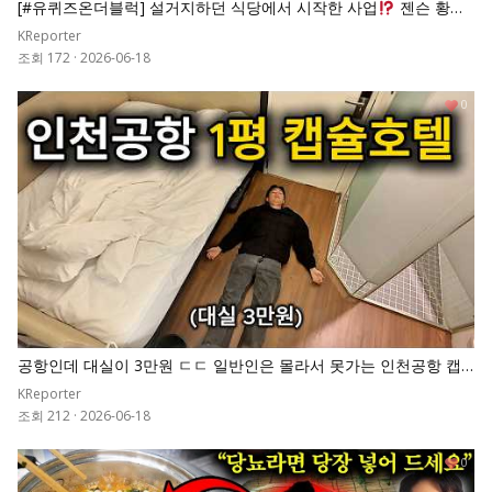
[#유퀴즈온더블럭] 설거지하던 식당에서 시작한 사업
젠슨 황이
파산 직전인 엔비디아를 세계 시총 1위로 만든 비결
KReporter
조회 172
·
2026-06-18
0
공항인데 대실이 3만원 ㄷㄷ 일반인은 몰라서 못가는 인천공항 캡
슐호텔
KReporter
조회 212
·
2026-06-18
0