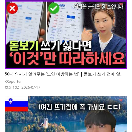
0
50대 의사가 알려주는 '노안 예방하는 법' | 돋보기 쓰기 전에 알아
야 할 노안 예방법
KReporter
조회 102
·
2026-07-17
0