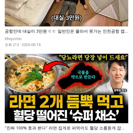
공항인데 대실이 3만원 ㄷㄷ 일반인은 몰라서 못가는 인천공항 캡
슐호텔
KReporter
조회 213
·
2026-06-18
0
"진짜 100% 효과 본다" 라면 집게로 퍼먹어도 혈당 소름돋게 잡아