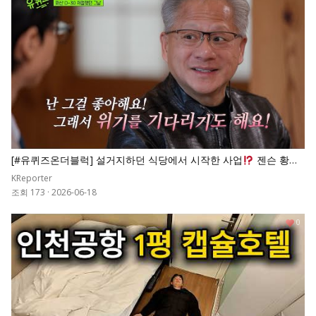
[#유퀴즈온더블럭] 설거지하던 식당에서 시작한 사업
젠슨 황이
파산 직전인 엔비디아를 세계 시총 1위로 만든 비결
KReporter
조회 173
·
2026-06-18
0