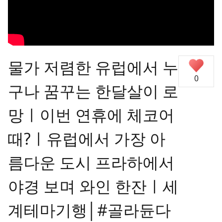
물가 저렴한 유럽에서 누
0
구나 꿈꾸는 한달살이 로
망ㅣ이번 연휴에 체코어
때?ㅣ유럽에서 가장 아
름다운 도시 프라하에서
야경 보며 와인 한잔ㅣ세
계테마기행│#골라듄다