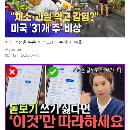
미국 ‘기생충 복통’ 비상…31개 주 ‘환자 속출’
KReporter
조회 124
·
2026-07-17
0