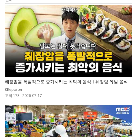
0
췌장암을 폭발적으로 증가시키는 최악의 음식ㅣ췌장암 유발 음식
KReporter
조회 173
·
2026-07-17
0