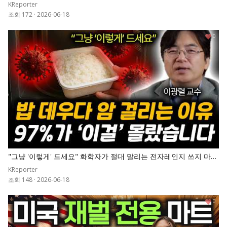
준 '1등 채소' 넣고 끓이세요. 췌장 살아나고 당화혈색소 7로 뚝 떨어
KReporter
집니다
조회 172
·
2026-06-18
0
"그냥 '이렇게' 드세요" 화학자가 절대 말리는 전자레인지 쓰지 마세
요. 밥 데우다 암 걸립니다 | 이광렬 교수 전체통합
KReporter
조회 148
·
2026-06-18
0