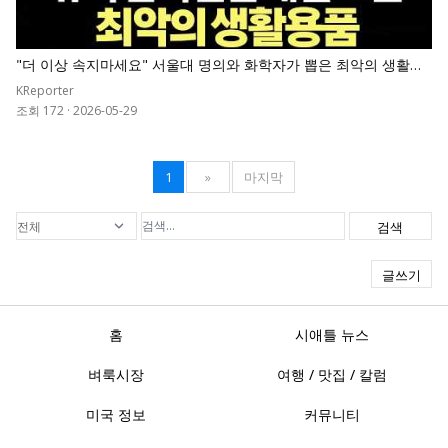
"더 이상 속지마세요" 서울대 명의와 화학자가 뽑은 최악의 생활용
품 순위표
KReporter
조회 172
·
2026-05-29
1
»
마지막
검색
글쓰기
홈
시애틀 뉴스
벼룩시장
여행 / 맛집 / 칼럼
미국 정보
커뮤니티