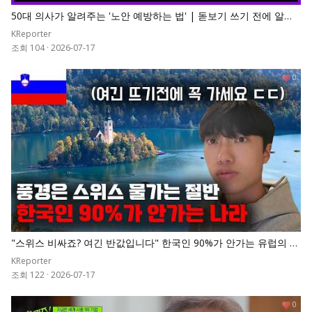
50대 의사가 알려주는 '노안 예방하는 법' | 돋보기 쓰기 전에 알아
야 할 노안 예방법
KReporter
조회 104
·
2026-07-17
0
"스위스 비싸죠? 여긴 반값입니다" 한국인 90%가 안가는 유럽의 숨
겨진 천국
KReporter
조회 122
·
2026-07-17
0