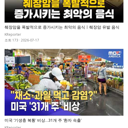
췌장암을 폭발적으로 증가시키는 최악의 음식ㅣ췌장암 유발 음식
KReporter
조회 173
·
2026-07-17
0
미국 ‘기생충 복통’ 비상…31개 주 ‘환자 속출’
KReporter