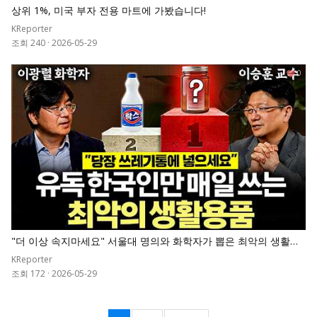
상위 1%, 미국 부자 전용 마트에 가봤습니다!
KReporter
조회 240
·
2026-05-29
0
"더 이상 속지마세요" 서울대 명의와 화학자가 뽑은 최악의 생활용
품 순위표
KReporter
조회 172
·
2026-05-29