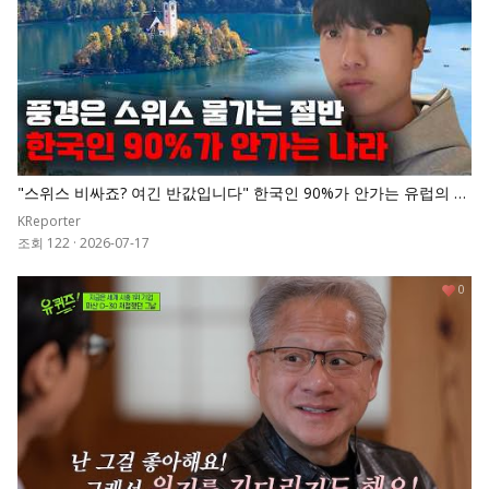
"스위스 비싸죠? 여긴 반값입니다" 한국인 90%가 안가는 유럽의 숨
겨진 천국
KReporter
조회 122
·
2026-07-17
0