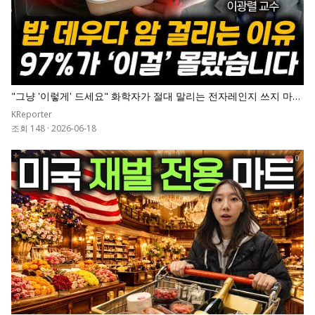
"그냥 '이렇게' 드세요" 화학자가 절대 말리는 전자레인지 쓰지 마세
요. 밥 데우다 암 걸립니다 | 이광렬 교수 전체통합
KReporter
조회 148
·
2026-06-18
0