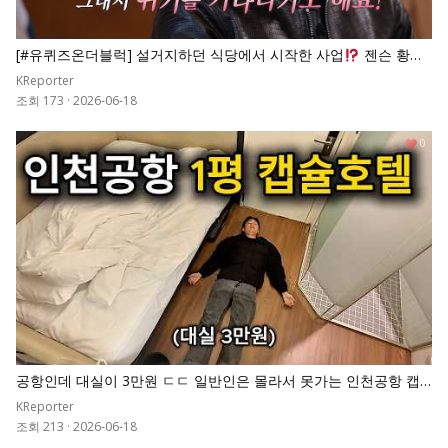
[#유퀴즈온더블럭] 설거지하던 식당에서 시작한 사업
젠슨 황이
파산 직전인 엔비디아를 세계 시총 1위로 만든 비결
KReporter
조회 173
·
2026-06-18
0
공항인데 대실이 3만원 ㄷㄷ 일반인은 몰라서 못가는 인천공항 캡
슐호텔
KReporter
조회 213
·
2026-06-18