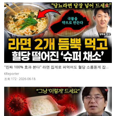
0
"진짜 100% 효과 본다" 라면 집게로 퍼먹어도 혈당 소름돋게 잡아
준 '1등 채소' 넣고 끓이세요. 췌장 살아나고 당화혈색소 7로 뚝 떨어
KReporter
집니다
조회 172
·
2026-06-18
0