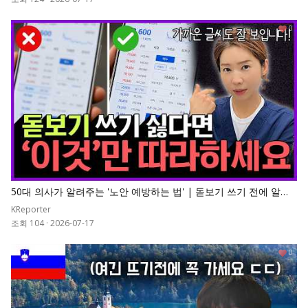
0
50대 의사가 알려주는 '노안 예방하는 법' | 돋보기 쓰기 전에 알아
야 할 노안 예방법
KReporter
조회 104
·
2026-07-17
0