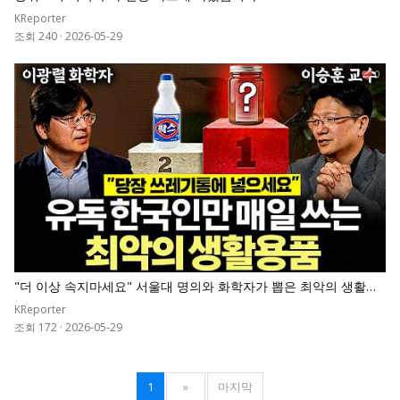
KReporter
조회 240
·
2026-05-29
0
"더 이상 속지마세요" 서울대 명의와 화학자가 뽑은 최악의 생활용
품 순위표
KReporter
조회 172
·
2026-05-29
1
»
마지막