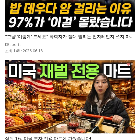
"그냥 '이렇게' 드세요" 화학자가 절대 말리는 전자레인지 쓰지 마세
요. 밥 데우다 암 걸립니다 | 이광렬 교수 전체통합
KReporter
조회 148
·
2026-06-18
0
상위 1%, 미국 부자 전용 마트에 가봤습니다!