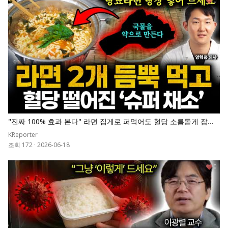
0
"진짜 100% 효과 본다" 라면 집게로 퍼먹어도 혈당 소름돋게 잡아
준 '1등 채소' 넣고 끓이세요. 췌장 살아나고 당화혈색소 7로 뚝 떨어
KReporter
집니다
조회 172
·
2026-06-18
0