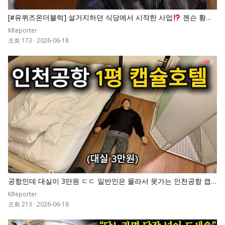
[#유퀴즈온더블럭] 설거지하던 식당에서 시작한 사업
젠슨 황이
파산 직전인 엔비디아를 세계 시총 1위로 만든 비결
KReporter
조회 173
·
2026-06-18
0
공항인데 대실이 3만원 ㄷㄷ 일반인은 몰라서 못가는 인천공항 캡
슐호텔
KReporter
조회 213
·
2026-06-18