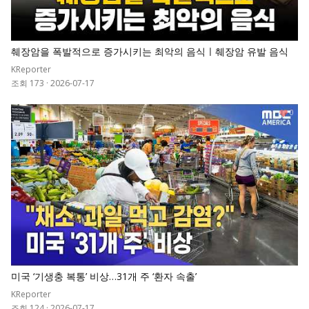
췌장암을 폭발적으로 증가시키는 최악의 음식ㅣ췌장암 유발 음식
KReporter
조회 173
·
2026-07-17
0
미국 ‘기생충 복통’ 비상…31개 주 ‘환자 속출’
KReporter
조회 124
·
2026-07-17