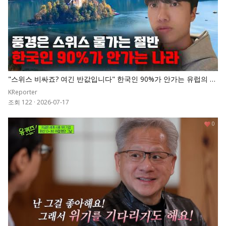
"스위스 비싸죠? 여긴 반값입니다" 한국인 90%가 안가는 유럽의 숨
겨진 천국
KReporter
조회 122
·
2026-07-17
0