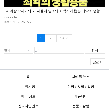
"더 이상 속지마세요" 서울대 명의와 화학자가 뽑은 최악의 생활용
품 순위표
KReporter
조회 171
·
2026-05-29
1
»
마지막
검색
글쓰기
홈
시애틀 뉴스
벼룩시장
여행 / 맛집 / 칼럼
미국 정보
커뮤니티
엔터테인먼트
전문가칼럼