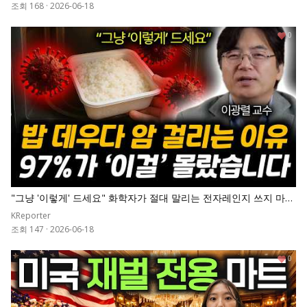
집니다
조회 168
·
2026-06-18
0
"그냥 '이렇게' 드세요" 화학자가 절대 말리는 전자레인지 쓰지 마세
요. 밥 데우다 암 걸립니다 | 이광렬 교수 전체통합
KReporter
조회 147
·
2026-06-18
0