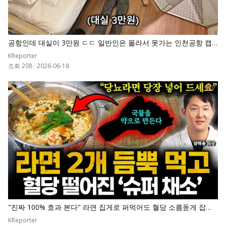
공항인데 대실이 3만원 ㄷㄷ 일반인은 몰라서 못가는 인천공항 캡
슐호텔
KReporter
조회 208
·
2026-06-18
0
"진짜 100% 효과 본다" 라면 집게로 퍼먹어도 혈당 소름돋게 잡아
준 '1등 채소' 넣고 끓이세요. 췌장 살아나고 당화혈색소 7로 뚝 떨어
KReporter