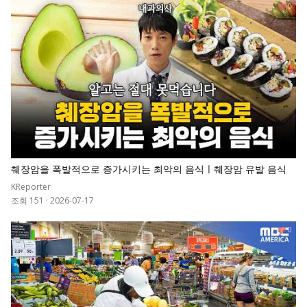
0
췌장암을 폭발적으로 증가시키는 최악의 음식ㅣ췌장암 유발 음식
KReporter
조회 151
·
2026-07-17
0