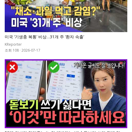
미국 ‘기생충 복통’ 비상…31개 주 ‘환자 속출’
KReporter
조회 108
·
2026-07-17
0