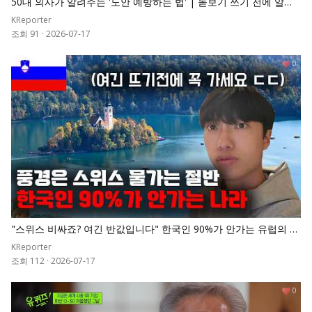
50대 의사가 알려주는 '노안 예방하는 법' | 돋보기 쓰기 전에 알아
야 할 노안 예방법
KReporter
조회 91
·
2026-07-17
0
"스위스 비싸죠? 여긴 반값입니다" 한국인 90%가 안가는 유럽의 숨
겨진 천국
KReporter
조회 112
·
2026-07-17
0