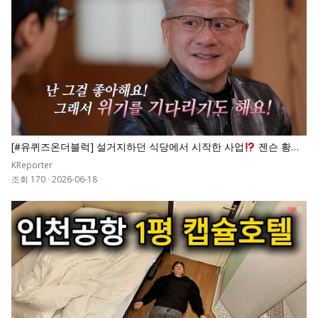
[#유퀴즈온더블럭] 설거지하던 식당에서 시작한 사업
젠슨 황이
파산 직전인 엔비디아를 세계 시총 1위로 만든 비결
KReporter
조회 170
·
2026-06-18
0