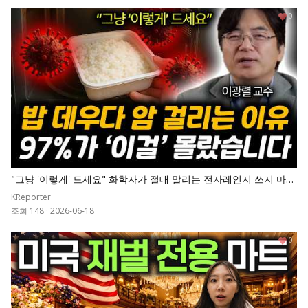
0
"그냥 '이렇게' 드세요" 화학자가 절대 말리는 전자레인지 쓰지 마세
요. 밥 데우다 암 걸립니다 | 이광렬 교수 전체통합
KReporter
조회 148
·
2026-06-18
0