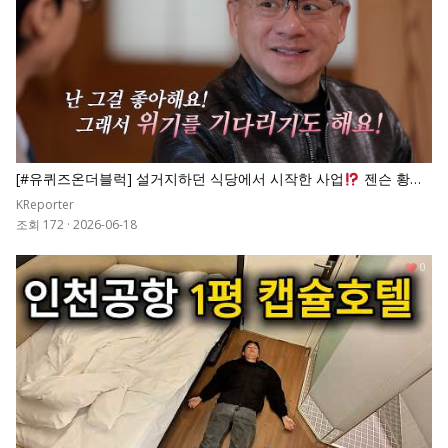
[#유퀴즈온더블럭] 설거지하던 식당에서 시작한 사업
젠슨 황이
파산 직전인 엔비디아를 세계 시총 1위로 만든 비결
KReporter
조회 172
·
2026-06-18
0