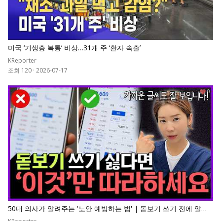
미국 ‘기생충 복통’ 비상…31개 주 ‘환자 속출’
KReporter
조회 120
·
2026-07-17
0
50대 의사가 알려주는 '노안 예방하는 법' | 돋보기 쓰기 전에 알아
야 할 노안 예방법