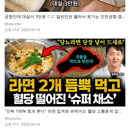
공항인데 대실이 3만원 ㄷㄷ 일반인은 몰라서 못가는 인천공항 캡
슐호텔
KReporter
조회 210
·
2026-06-18
0
"진짜 100% 효과 본다" 라면 집게로 퍼먹어도 혈당 소름돋게 잡아
준 '1등 채소' 넣고 끓이세요. 췌장 살아나고 당화혈색소 7로 뚝 떨어
KReporter
집니다
조회 172
·
2026-06-18