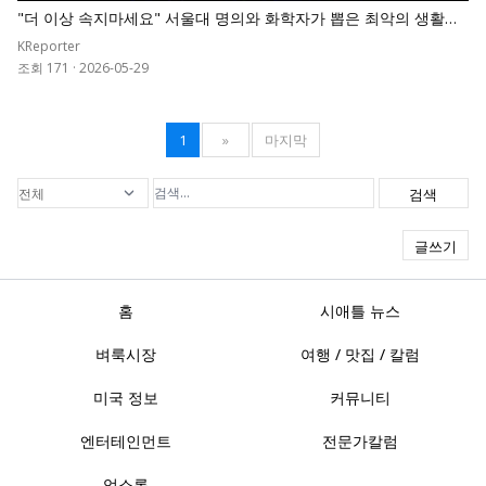
"더 이상 속지마세요" 서울대 명의와 화학자가 뽑은 최악의 생활용
품 순위표
KReporter
조회 171
·
2026-05-29
1
»
마지막
검색
글쓰기
홈
시애틀 뉴스
벼룩시장
여행 / 맛집 / 칼럼
미국 정보
커뮤니티
엔터테인먼트
전문가칼럼
업소록