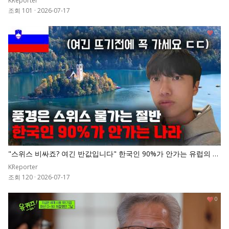
KReporter
조회 101
·
2026-07-17
0
"스위스 비싸죠? 여긴 반값입니다" 한국인 90%가 안가는 유럽의 숨
겨진 천국
KReporter
조회 120
·
2026-07-17
0