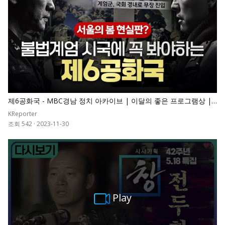
제6공화국 - MBC경남 정치 아카이브 | 이달의 좋은 프로그램상 |
MBC 계열사 작품대회 금상 | 경남민주언론상 특별상
KReporter
조회 542
·
2023-11-30
0
Play