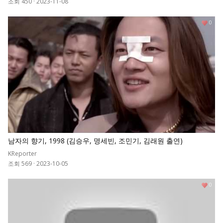
조회 450
·
2023-11-08
0
남자의 향기, 1998 (김승우, 명세빈, 조민기, 김래원 출연)
KReporter
조회 569
·
2023-10-05
0