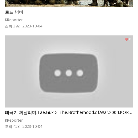
로드 넘버
KReporter
조회 392
·
2023-10-04
0
태극기 휘날리며.Tae.Guk.Gi.The.Brotherhood.of.War.2004.KORE
AN.REMASTERED.1080p
KReporter
조회 453
·
2023-10-04