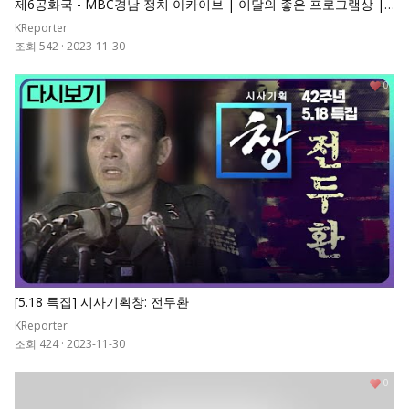
제6공화국 - MBC경남 정치 아카이브 | 이달의 좋은 프로그램상 |
MBC 계열사 작품대회 금상 | 경남민주언론상 특별상
KReporter
조회 542
·
2023-11-30
0
[5.18 특집] 시사기획창: 전두환
KReporter
조회 424
·
2023-11-30
0