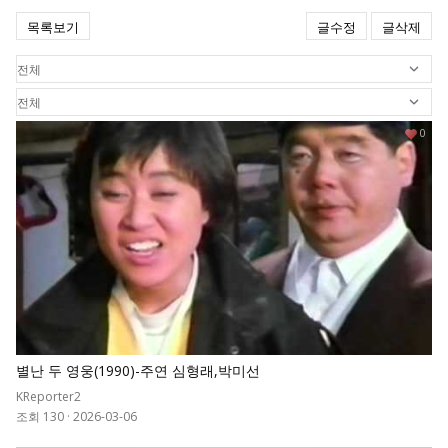
목록보기
글수정
글삭제
0
별난 두 영웅(1990)-주연 심형래,박미선
KReporter2
조회 130
·
2026-03-06