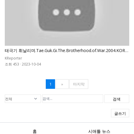
태극기 휘날리며.Tae.Guk.Gi.The.Brotherhood.of.War.2004.KORE
AN.REMASTERED.1080p
KReporter
조회 453
·
2023-10-04
1
»
마지막
검색
글쓰기
홈
시애틀 뉴스