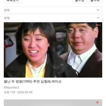
목록보기
글수정
글삭제
0
별난 두 영웅(1990)-주연 심형래,박미선
KReporter2
조회 130
·
2026-03-06
1