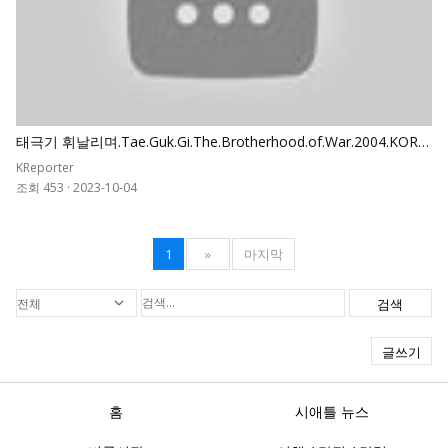
태극기 휘날리며.Tae.Guk.Gi.The.Brotherhood.of.War.2004.KORE
AN.REMASTERED.1080p
KReporter
조회 453
·
2023-10-04
1
»
마지막
검색
글쓰기
홈
시애틀 뉴스