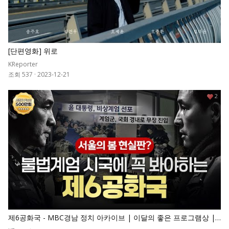
[단편영화] 위로
KReporter
조회 537
·
2023-12-21
2
제6공화국 - MBC경남 정치 아카이브 | 이달의 좋은 프로그램상 |
MBC 계열사 작품대회 금상 | 경남민주언론상 특별상