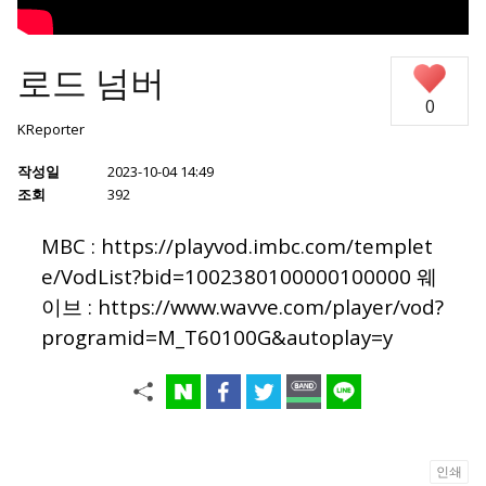
로드 넘버
0
KReporter
작성일
2023-10-04 14:49
조회
392
MBC :
https://playvod.imbc.com/templet
e/VodList?bid=1002380100000100000
웨
이브 :
https://www.wavve.com/player/vod?
programid=M_T60100G&autoplay=y
인쇄