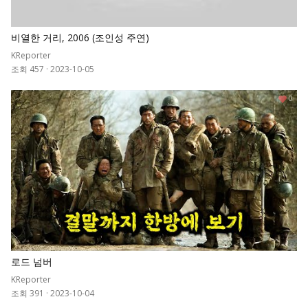
비열한 거리, 2006 (조인성 주연)
KReporter
조회 457
·
2023-10-05
0
로드 넘버
KReporter
조회 391
·
2023-10-04