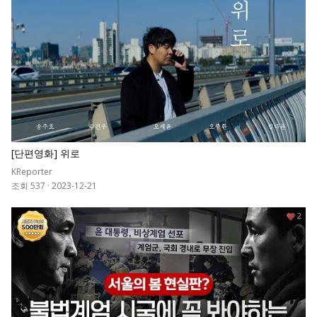
[단편영화] 위로
KReporter
조회 537
·
2023-12-21
2