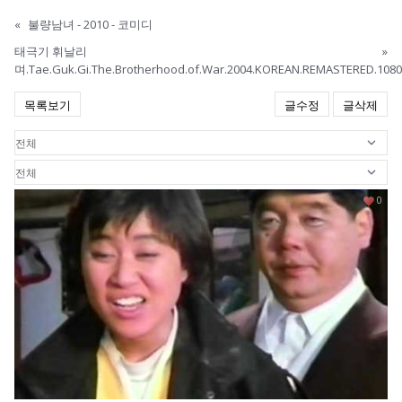
«
불량남녀 - 2010 - 코미디
태극기 휘날리
»
며.Tae.Guk.Gi.The.Brotherhood.of.War.2004.KOREAN.REMASTERED.108
목록보기
글수정
글삭제
0