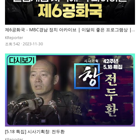
제6공화국 - MBC경남 정치 아카이브 | 이달의 좋은 프로그램상 |
MBC 계열사 작품대회 금상 | 경남민주언론상 특별상
KReporter
조회 542
·
2023-11-30
0
[5.18 특집] 시사기획창: 전두환
KReporter