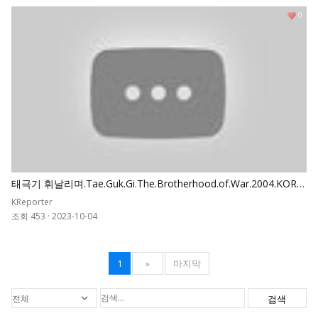
0
태극기 휘날리며.Tae.Guk.Gi.The.Brotherhood.of.War.2004.KORE
AN.REMASTERED.1080p
KReporter
조회 453
·
2023-10-04
1
»
마지막
검색