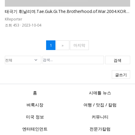
태극기 휘날리며.Tae.Guk.Gi.The.Brotherhood.of.War.2004.KORE
AN.REMASTERED.1080p
KReporter
조회 453
·
2023-10-04
1
»
마지막
검색
글쓰기
홈
시애틀 뉴스
벼룩시장
여행 / 맛집 / 칼럼
미국 정보
커뮤니티
엔터테인먼트
전문가칼럼