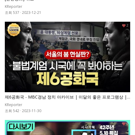
KReporter
조회 537
·
2023-12-21
2
제6공화국 - MBC경남 정치 아카이브 | 이달의 좋은 프로그램상 |
MBC 계열사 작품대회 금상 | 경남민주언론상 특별상
KReporter
조회 542
·
2023-11-30
0