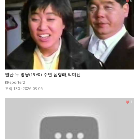
0
별난 두 영웅(1990)-주연 심형래,박미선
KReporter2
조회 130
·
2026-03-06
1