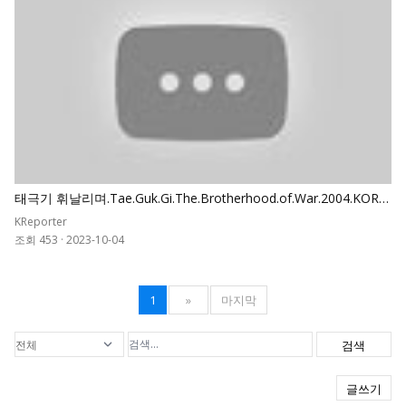
태극기 휘날리며.Tae.Guk.Gi.The.Brotherhood.of.War.2004.KORE
AN.REMASTERED.1080p
KReporter
조회 453
·
2023-10-04
1
»
마지막
검색
글쓰기