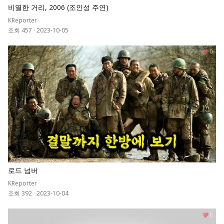
비열한 거리, 2006 (조인성 주연)
KReporter
조회 457
·
2023-10-05
0
로드 넘버
KReporter
조회 392
·
2023-10-04
0