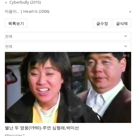
«
Cyberbully (2015)
마음이... | Heart Is (2006)
»
목록보기
글수정
글삭제
0
별난 두 영웅(1990)-주연 심형래,박미선
KReporter2