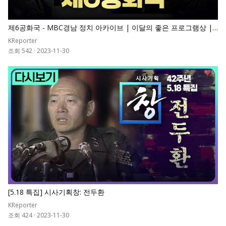
제6공화국 - MBC경남 정치 아카이브 | 이달의 좋은 프로그램상 |
MBC 계열사 작품대회 금상 | 경남민주언론상 특별상
KReporter
조회 542
·
2023-11-30
0
[5.18 특집] 시사기획창: 전두환
KReporter
조회 424
·
2023-11-30