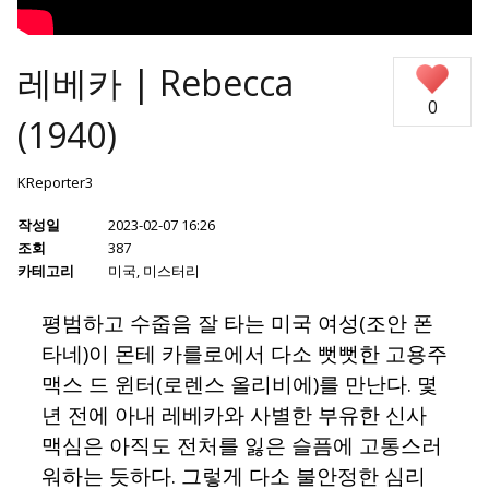
레베카 | Rebecca
0
(1940)
KReporter3
작성일
2023-02-07 16:26
조회
387
카테고리
미국
,
미스터리
평범하고 수줍음 잘 타는 미국 여성(조안 폰
타네)이 몬테 카를로에서 다소 뻣뻣한 고용주
맥스 드 윈터(로렌스 올리비에)를 만난다. 몇
년 전에 아내 레베카와 사별한 부유한 신사
맥심은 아직도 전처를 잃은 슬픔에 고통스러
워하는 듯하다. 그렇게 다소 불안정한 심리