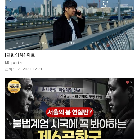
[단편영화] 위로
KReporter
조회 537
·
2023-12-21
2