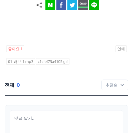
좋아요
1
인쇄
01-바보-1.mp3
c1cfef73a4105.gif
전체
0