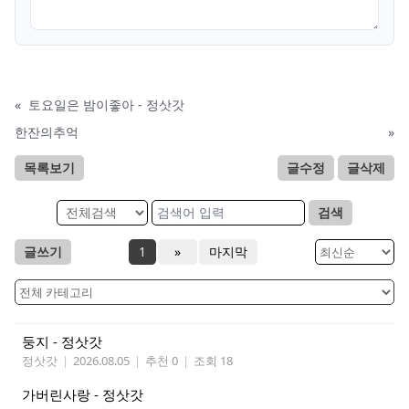
«
토요일은 밤이좋아 - 정삿갓
한잔의추억
»
목록보기
글수정
글삭제
검색
글쓰기
1
»
마지막
둥지 - 정삿갓
정삿갓
|
2026.08.05
|
추천 0
|
조회 18
가버린사랑 - 정삿갓