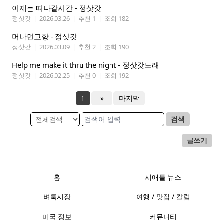
이제는 떠나갈시간 - 정삿갓
정삿갓
|
2026.03.26
|
추천 1
|
조회 182
머나먼고향 - 정삿갓
정삿갓
|
2026.03.09
|
추천 2
|
조회 190
Help me make it thru the night - 정삿갓노래
정삿갓
|
2026.02.25
|
추천 0
|
조회 192
1
»
마지막
검색
글쓰기
홈
시애틀 뉴스
벼룩시장
여행 / 맛집 / 칼럼
미국 정보
커뮤니티