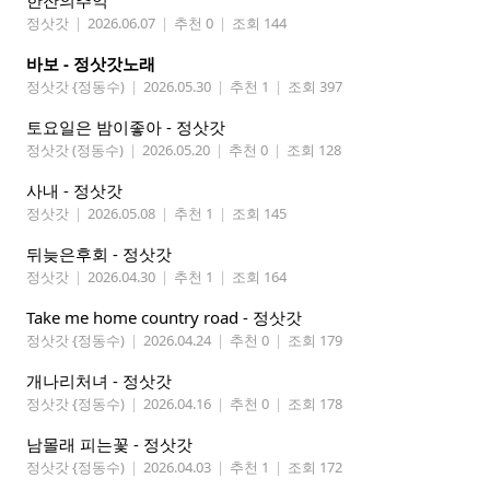
한잔의추억
정삿갓
|
2026.06.07
|
추천 0
|
조회 144
바보 - 정삿갓노래
정삿갓 {정동수)
|
2026.05.30
|
추천 1
|
조회 397
토요일은 밤이좋아 - 정삿갓
정삿갓 (정동수)
|
2026.05.20
|
추천 0
|
조회 128
사내 - 정삿갓
정삿갓
|
2026.05.08
|
추천 1
|
조회 145
뒤늦은후회 - 정삿갓
정삿갓
|
2026.04.30
|
추천 1
|
조회 164
Take me home country road - 정삿갓
정삿갓 {정동수)
|
2026.04.24
|
추천 0
|
조회 179
개나리처녀 - 정삿갓
정삿갓 {정동수)
|
2026.04.16
|
추천 0
|
조회 178
남몰래 피는꽃 - 정삿갓
정삿갓 {정동수)
|
2026.04.03
|
추천 1
|
조회 172