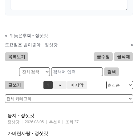
«
뒤늦은후회 - 정삿갓
토요일은 밤이좋아 - 정삿갓
»
목록보기
글수정
글삭제
검색
글쓰기
1
»
마지막
둥지 - 정삿갓
정삿갓
|
2026.08.05
|
추천 0
|
조회 37
가버린사랑 - 정삿갓