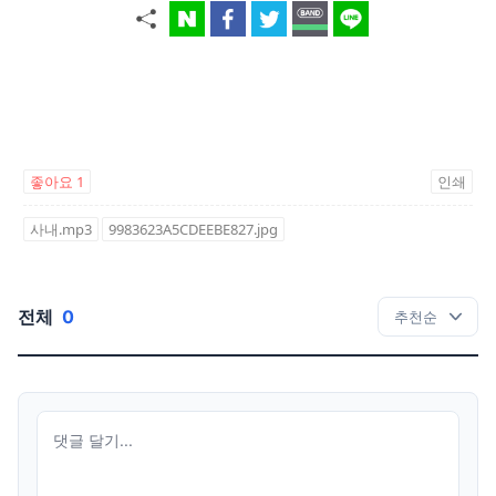
좋아요
1
인쇄
사내.mp3
9983623A5CDEEBE827.jpg
전체
0