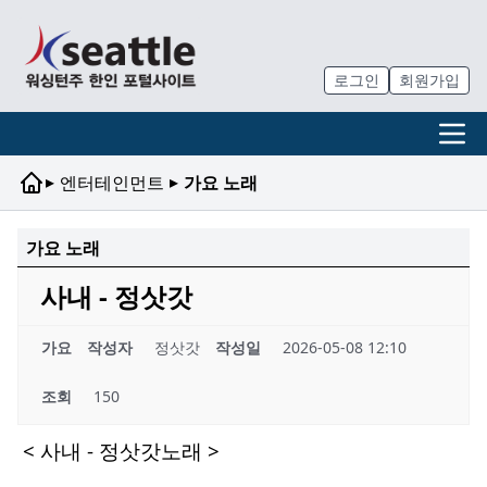
로그인
회원가입
▸
▸
엔터테인먼트
가요 노래
가요 노래
사내 - 정삿갓
가요
작성자
정삿갓
작성일
2026-05-08 12:10
조회
150
< 사내 - 정삿갓노래 >