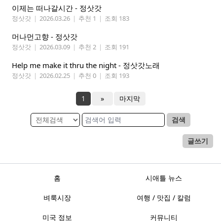
이제는 떠나갈시간 - 정삿갓
정삿갓
|
2026.03.26
|
추천 1
|
조회 183
머나먼고향 - 정삿갓
정삿갓
|
2026.03.09
|
추천 2
|
조회 191
Help me make it thru the night - 정삿갓노래
정삿갓
|
2026.02.25
|
추천 0
|
조회 193
1
»
마지막
검색
글쓰기
홈
시애틀 뉴스
벼룩시장
여행 / 맛집 / 칼럼
미국 정보
커뮤니티