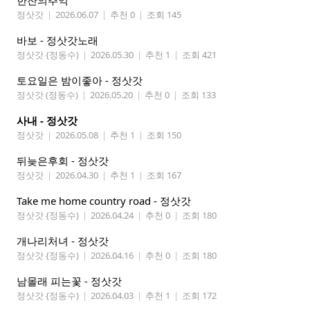
한잔의추억
정삿갓
|
2026.06.07
|
추천 0
|
조회 145
바보 - 정삿갓노래
정삿갓 {정동수)
|
2026.05.30
|
추천 1
|
조회 421
토요일은 밤이좋아 - 정삿갓
정삿갓 (정동수)
|
2026.05.20
|
추천 0
|
조회 133
사내 - 정삿갓
정삿갓
|
2026.05.08
|
추천 1
|
조회 150
뒤늦은후회 - 정삿갓
정삿갓
|
2026.04.30
|
추천 1
|
조회 167
Take me home country road - 정삿갓
정삿갓 {정동수)
|
2026.04.24
|
추천 0
|
조회 180
개나리처녀 - 정삿갓
정삿갓 {정동수)
|
2026.04.16
|
추천 0
|
조회 180
남몰래 피는꽃 - 정삿갓
정삿갓 {정동수)
|
2026.04.03
|
추천 1
|
조회 172