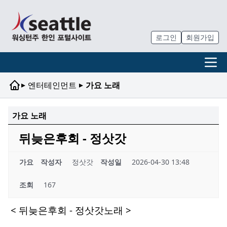
로그인
회원가입
▸
▸
엔터테인먼트
가요 노래
가요 노래
뒤늦은후회 - 정삿갓
가요
작성자
정삿갓
작성일
2026-04-30 13:48
조회
167
< 뒤늦은후회 - 정삿갓노래 >