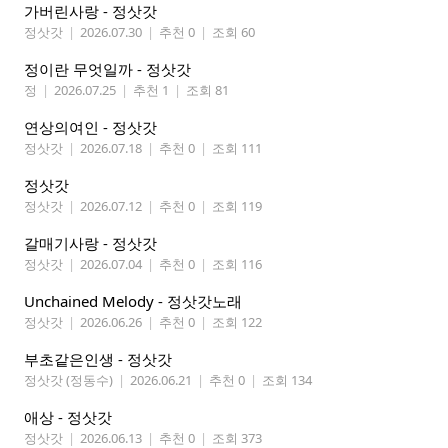
가버린사랑 - 정삿갓
정삿갓
|
2026.07.30
|
추천 0
|
조회 60
정이란 무엇일까 - 정삿갓
정
|
2026.07.25
|
추천 1
|
조회 81
연상의여인 - 정삿갓
정삿갓
|
2026.07.18
|
추천 0
|
조회 111
정삿갓
정삿갓
|
2026.07.12
|
추천 0
|
조회 119
갈매기사랑 - 정삿갓
정삿갓
|
2026.07.04
|
추천 0
|
조회 116
Unchained Melody - 정삿갓노래
정삿갓
|
2026.06.26
|
추천 0
|
조회 122
부초같은인생 - 정삿갓
정삿갓 (정동수)
|
2026.06.21
|
추천 0
|
조회 134
애상 - 정삿갓
정삿갓
|
2026.06.13
|
추천 0
|
조회 373