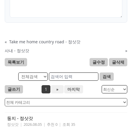
«
Take me home country road - 정삿갓
사내 - 정삿갓
»
목록보기
글수정
글삭제
검색
글쓰기
1
»
마지막
둥지 - 정삿갓
정삿갓
|
2026.08.05
|
추천 0
|
조회 35