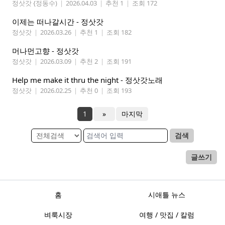
정삿갓 {정동수)
|
2026.04.03
|
추천 1
|
조회 172
이제는 떠나갈시간 - 정삿갓
정삿갓
|
2026.03.26
|
추천 1
|
조회 182
머나먼고향 - 정삿갓
정삿갓
|
2026.03.09
|
추천 2
|
조회 191
Help me make it thru the night - 정삿갓노래
정삿갓
|
2026.02.25
|
추천 0
|
조회 193
1
»
마지막
검색
글쓰기
홈
시애틀 뉴스
벼룩시장
여행 / 맛집 / 칼럼