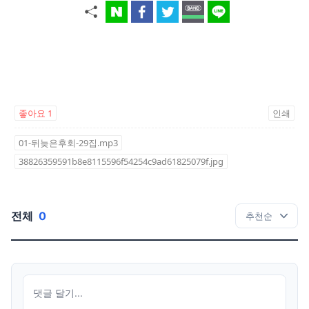
좋아요
1
인쇄
01-뒤늦은후회-29집.mp3
38826359591b8e8115596f54254c9ad61825079f.jpg
전체
0