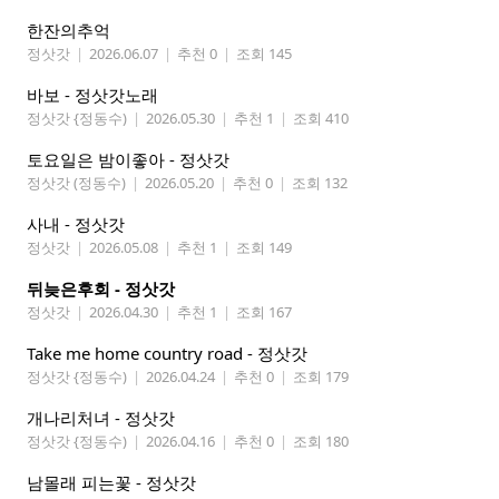
한잔의추억
정삿갓
|
2026.06.07
|
추천 0
|
조회 145
바보 - 정삿갓노래
정삿갓 {정동수)
|
2026.05.30
|
추천 1
|
조회 410
토요일은 밤이좋아 - 정삿갓
정삿갓 (정동수)
|
2026.05.20
|
추천 0
|
조회 132
사내 - 정삿갓
정삿갓
|
2026.05.08
|
추천 1
|
조회 149
뒤늦은후회 - 정삿갓
정삿갓
|
2026.04.30
|
추천 1
|
조회 167
Take me home country road - 정삿갓
정삿갓 {정동수)
|
2026.04.24
|
추천 0
|
조회 179
개나리처녀 - 정삿갓
정삿갓 {정동수)
|
2026.04.16
|
추천 0
|
조회 180
남몰래 피는꽃 - 정삿갓