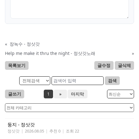
«
장녹수 - 정삿갓
Help me make it thru the night - 정삿갓노래
»
목록보기
글수정
글삭제
검색
글쓰기
1
»
마지막
둥지 - 정삿갓
정삿갓
|
2026.08.05
|
추천 0
|
조회 22