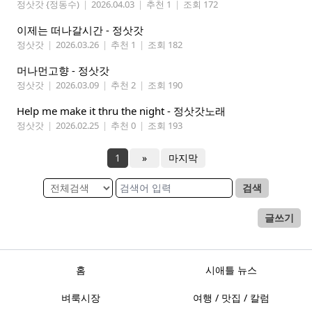
정삿갓 {정동수)
|
2026.04.03
|
추천 1
|
조회 172
이제는 떠나갈시간 - 정삿갓
정삿갓
|
2026.03.26
|
추천 1
|
조회 182
머나먼고향 - 정삿갓
정삿갓
|
2026.03.09
|
추천 2
|
조회 190
Help me make it thru the night - 정삿갓노래
정삿갓
|
2026.02.25
|
추천 0
|
조회 193
1
»
마지막
검색
글쓰기
홈
시애틀 뉴스
벼룩시장
여행 / 맛집 / 칼럼