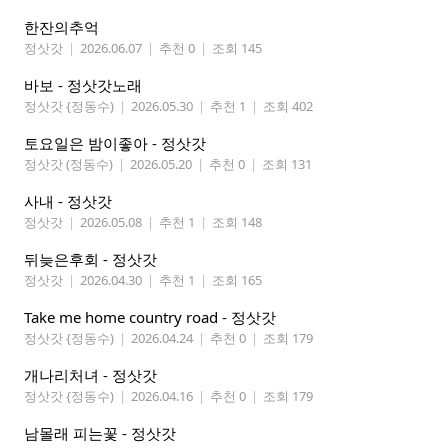
한잔의추억
정삿갓
|
2026.06.07
|
추천 0
|
조회 145
바보 - 정삿갓노래
정삿갓 {정동수)
|
2026.05.30
|
추천 1
|
조회 402
토요일은 밤이좋아 - 정삿갓
정삿갓 (정동수)
|
2026.05.20
|
추천 0
|
조회 131
사내 - 정삿갓
정삿갓
|
2026.05.08
|
추천 1
|
조회 148
뒤늦은후회 - 정삿갓
정삿갓
|
2026.04.30
|
추천 1
|
조회 165
Take me home country road - 정삿갓
정삿갓 {정동수)
|
2026.04.24
|
추천 0
|
조회 179
개나리처녀 - 정삿갓
정삿갓 {정동수)
|
2026.04.16
|
추천 0
|
조회 179
남몰래 피는꽃 - 정삿갓