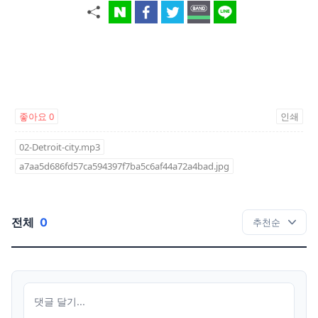
좋아요
0
인쇄
02-Detroit-city.mp3
a7aa5d686fd57ca594397f7ba5c6af44a72a4bad.jpg
전체
0