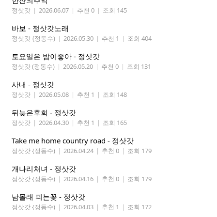
한잔의추억
정삿갓
|
2026.06.07
|
추천 0
|
조회 145
바보 - 정삿갓노래
정삿갓 {정동수)
|
2026.05.30
|
추천 1
|
조회 404
토요일은 밤이좋아 - 정삿갓
정삿갓 (정동수)
|
2026.05.20
|
추천 0
|
조회 131
사내 - 정삿갓
정삿갓
|
2026.05.08
|
추천 1
|
조회 148
뒤늦은후회 - 정삿갓
정삿갓
|
2026.04.30
|
추천 1
|
조회 165
Take me home country road - 정삿갓
정삿갓 {정동수)
|
2026.04.24
|
추천 0
|
조회 179
개나리처녀 - 정삿갓
정삿갓 {정동수)
|
2026.04.16
|
추천 0
|
조회 179
남몰래 피는꽃 - 정삿갓
정삿갓 {정동수)
|
2026.04.03
|
추천 1
|
조회 172