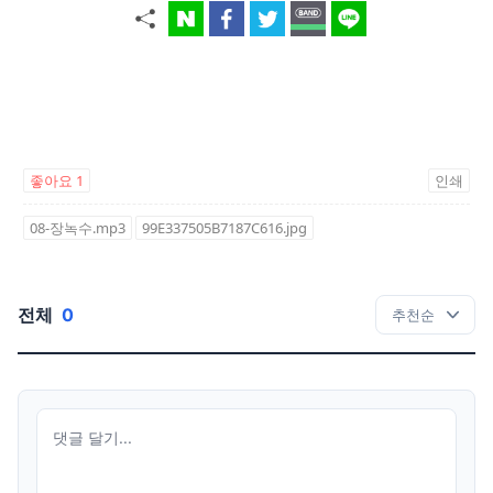
좋아요
1
인쇄
08-장녹수.mp3
99E337505B7187C616.jpg
전체
0