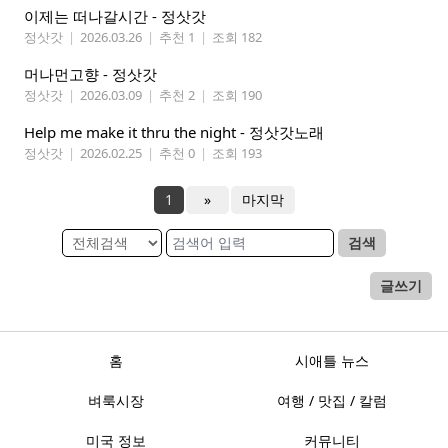
이제는 떠나갈시간 - 정삿갓
정삿갓
|
2026.03.26
|
추천 1
|
조회 182
머나먼고향 - 정삿갓
정삿갓
|
2026.03.09
|
추천 2
|
조회 190
Help me make it thru the night - 정삿갓노래
정삿갓
|
2026.02.25
|
추천 0
|
조회 193
1
»
마지막
검색
글쓰기
홈
시애틀 뉴스
벼룩시장
여행 / 맛집 / 칼럼
미국 정보
커뮤니티