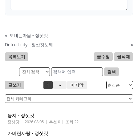
«
보내는마음 - 정삿갓
Detroit city - 정삿갓노래
»
목록보기
글수정
글삭제
검색
글쓰기
1
»
마지막
둥지 - 정삿갓
정삿갓
|
2026.08.05
|
추천 0
|
조회 22
가버린사랑 - 정삿갓