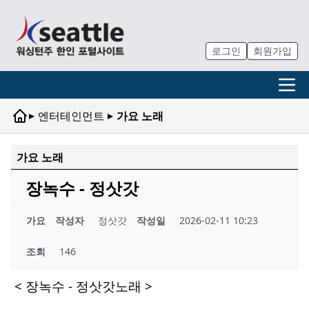
로그인
회원가입
▸
▸
엔터테인먼트
가요 노래
가요 노래
장녹수 - 정삿갓
가요
작성자
정삿갓
작성일
2026-02-11 10:23
조회
146
< 장녹수 - 정삿갓노래 >