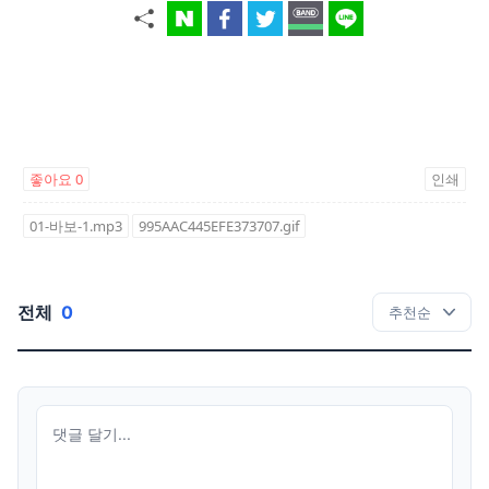
좋아요
0
인쇄
01-바보-1.mp3
995AAC445EFE373707.gif
전체
0