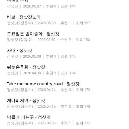
한잔의추억
정삿갓
|
2026.06.07
|
추천 0
|
조회 144
바보 - 정삿갓노래
정삿갓 {정동수)
|
2026.05.30
|
추천 1
|
조회 397
토요일은 밤이좋아 - 정삿갓
정삿갓 (정동수)
|
2026.05.20
|
추천 0
|
조회 130
사내 - 정삿갓
정삿갓
|
2026.05.08
|
추천 1
|
조회 146
뒤늦은후회 - 정삿갓
정삿갓
|
2026.04.30
|
추천 1
|
조회 164
Take me home country road - 정삿갓
정삿갓 {정동수)
|
2026.04.24
|
추천 0
|
조회 179
개나리처녀 - 정삿갓
정삿갓 {정동수)
|
2026.04.16
|
추천 0
|
조회 178
남몰래 피는꽃 - 정삿갓
정삿갓 {정동수)
|
2026.04.03
|
추천 1
|
조회 172