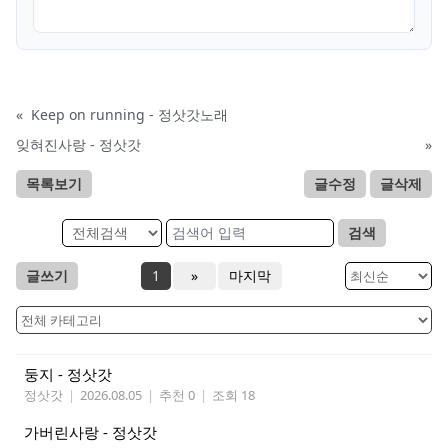
«
Keep on running - 정삿갓노래
잊혀진사랑 - 정삿갓
»
목록보기
글수정
글삭제
검색
글쓰기
1
»
마지막
둥지 - 정삿갓
정삿갓
|
2026.08.05
|
추천 0
|
조회 18
가버린사랑 - 정삿갓