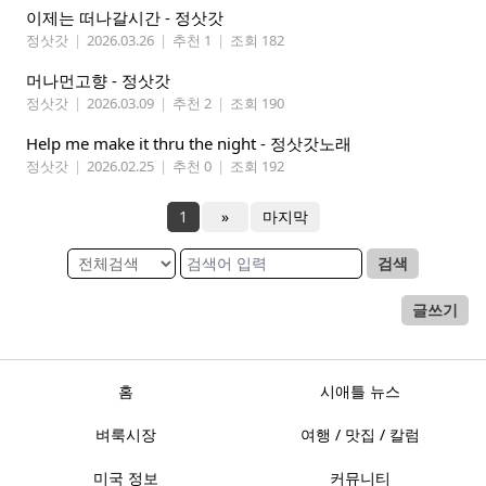
이제는 떠나갈시간 - 정삿갓
정삿갓
|
2026.03.26
|
추천 1
|
조회 182
머나먼고향 - 정삿갓
정삿갓
|
2026.03.09
|
추천 2
|
조회 190
Help me make it thru the night - 정삿갓노래
정삿갓
|
2026.02.25
|
추천 0
|
조회 192
1
»
마지막
검색
글쓰기
홈
시애틀 뉴스
벼룩시장
여행 / 맛집 / 칼럼
미국 정보
커뮤니티