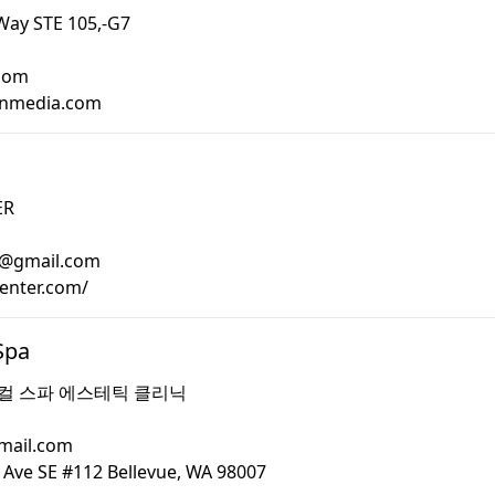
Way STE 105,-G7
com
onmedia.com
ER
t@gmail.com
center.com/
Spa
컬 스파 에스테틱 클리닉
mail.com
 Ave SE #112 Bellevue, WA 98007