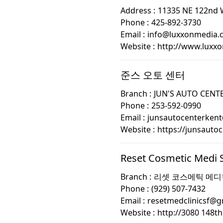
Address :
11335 NE 122nd 
Phone :
425-892-3730
Email :
info@luxxonmedia.
Website :
http://www.luxx
준스 오토 센터
Branch :
JUN'S AUTO CENT
Phone :
253-592-0990
Email :
junsautocenterken
Website :
https://junsauto
Reset Cosmetic Medi 
Branch :
리셋 코스메틱 메디
Phone :
(929) 507-7432
Email :
resetmedclinicsf@g
Website :
http://3080 148th