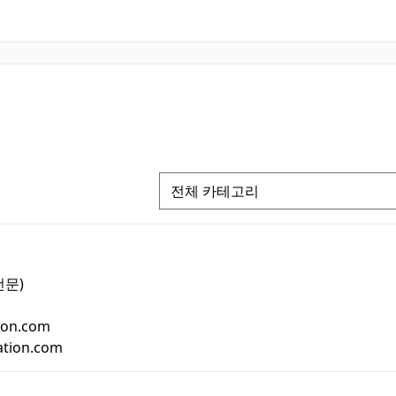
전문)
ion.com
ation.com