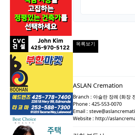
목록보기
ASLAN Cremation
Branch :
아슬란 장례 (화장 
Phone :
425-553-0070
Email :
steve@aslancremat
Website :
http://aslancrem