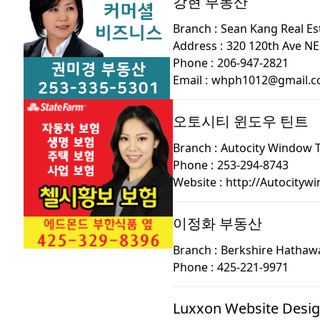
강현 부동산
Branch :
Sean Kang Real Es
Address :
320 120th Ave NE 
Phone :
206-947-2821
Email :
whph1012@gmail.
오토시티 윈도우 틴트
Branch :
Autocity Window T
Phone :
253-294-8743
Website :
http://Autocityw
이정화 부동산
Branch :
Berkshire Hathaw
Phone :
425-221-9971
Luxxon Website Desi