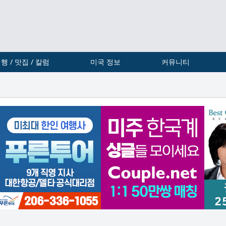
행 / 맛집 / 칼럼
미국 정보
커뮤니티