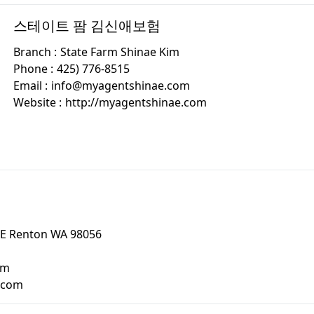
스테이트 팜 김신애보험
Branch :
State Farm Shinae Kim
Phone :
425) 776-8515
Email :
info@myagentshinae.com
Website :
http://myagentshinae.com
SE Renton WA 98056
om
h.com