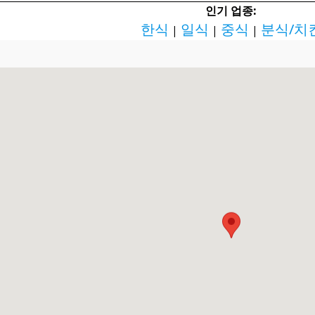
인기 업종:
한식
일식
중식
분식/치
|
|
|