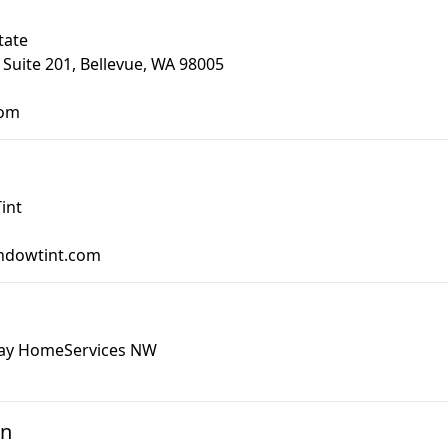
tate
Suite 201, Bellevue, WA 98005
com
int
indowtint.com
ay HomeServices NW
gn