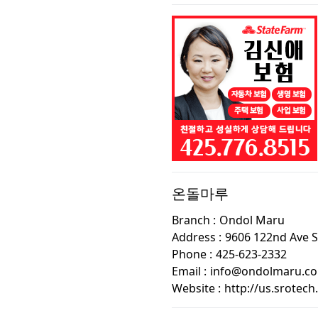
온돌마루
Branch :
Ondol Maru
Address :
9606 122nd Ave 
Phone :
425-623-2332
Email :
info@ondolmaru.c
Website :
http://us.srotec