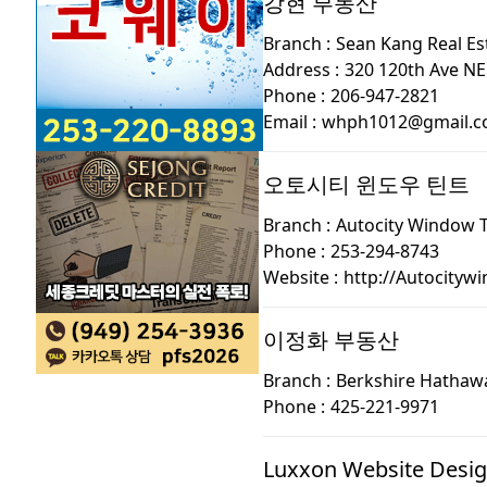
강현 부동산
Branch :
Sean Kang Real Es
Address :
320 120th Ave NE 
Phone :
206-947-2821
Email :
whph1012@gmail.
오토시티 윈도우 틴트
Branch :
Autocity Window T
Phone :
253-294-8743
Website :
http://Autocityw
이정화 부동산
Branch :
Berkshire Hathaw
Phone :
425-221-9971
Luxxon Website Desi