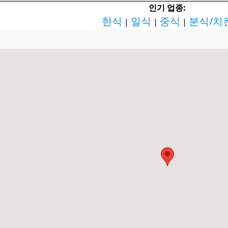
인기 업종:
한식
일식
중식
분식/치
|
|
|