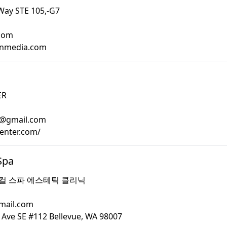
Way STE 105,-G7
com
onmedia.com
ER
t@gmail.com
center.com/
Spa
컬 스파 에스테틱 클리닉
mail.com
 Ave SE #112 Bellevue, WA 98007