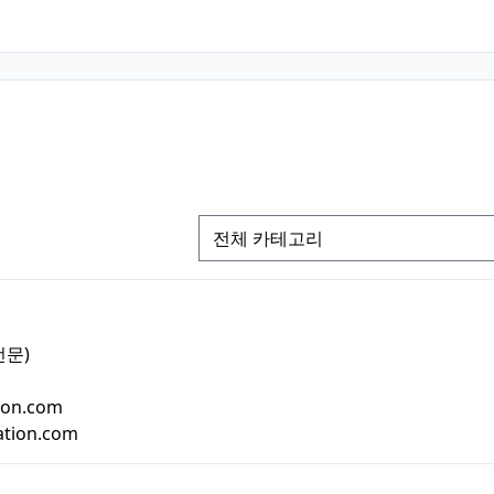
전문)
ion.com
ation.com