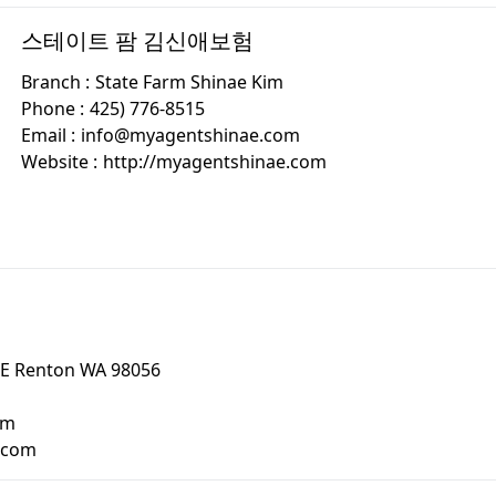
스테이트 팜 김신애보험
Branch :
State Farm Shinae Kim
Phone :
425) 776-8515
Email :
info@myagentshinae.com
Website :
http://myagentshinae.com
SE Renton WA 98056
om
h.com