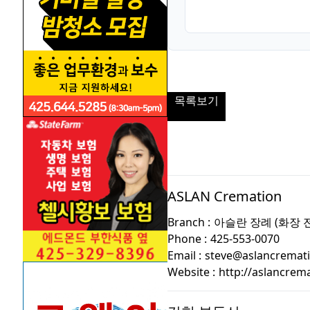
목록보기
ASLAN Cremation
Branch :
아슬란 장례 (화장 
Phone :
425-553-0070
Email :
steve@aslancremat
Website :
http://aslancrem