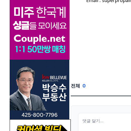
Email :
superpropai
전체
0