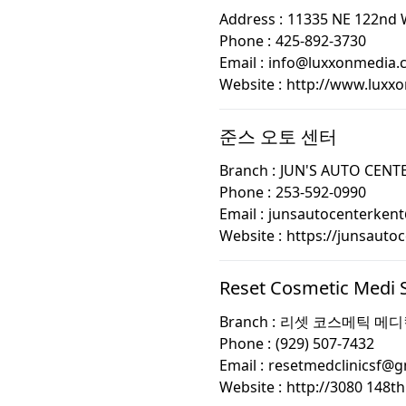
Address :
11335 NE 122nd 
Phone :
425-892-3730
Email :
info@luxxonmedia.
Website :
http://www.luxx
준스 오토 센터
Branch :
JUN'S AUTO CENT
Phone :
253-592-0990
Email :
junsautocenterken
Website :
https://junsauto
Reset Cosmetic Medi 
Branch :
리셋 코스메틱 메디
Phone :
(929) 507-7432
Email :
resetmedclinicsf@g
Website :
http://3080 148th