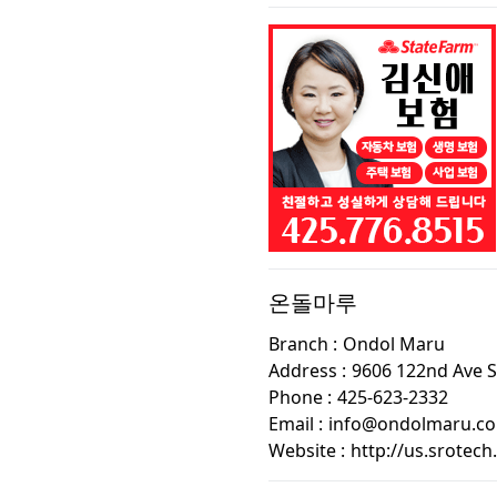
온돌마루
Branch :
Ondol Maru
Address :
9606 122nd Ave 
Phone :
425-623-2332
Email :
info@ondolmaru.c
Website :
http://us.srotec