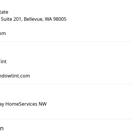
tate
Suite 201, Bellevue, WA 98005
com
int
indowtint.com
ay HomeServices NW
gn