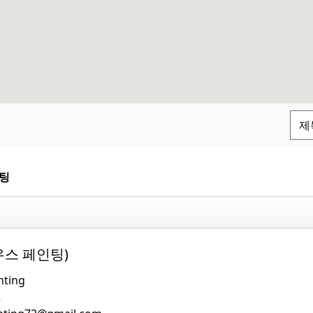
팅
스 페인팅)
nting
2