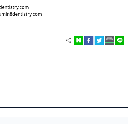
0
dentistry.com
umin8dentistry.com