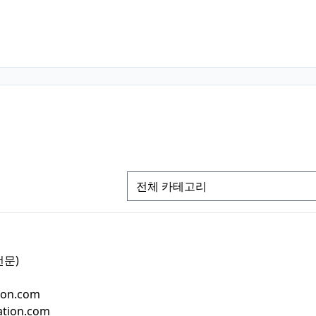
전문)
ion.com
ation.com