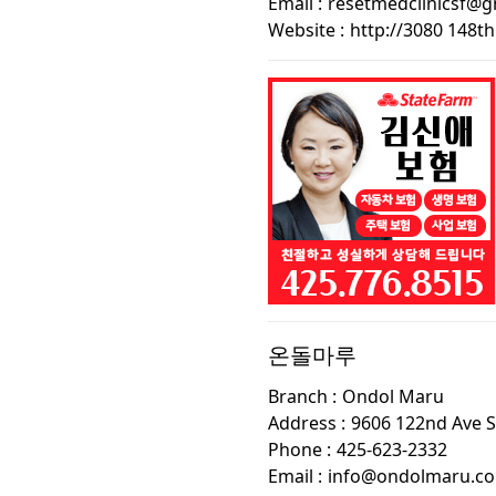
Email :
resetmedclinicsf@g
Website :
http://3080 148th
온돌마루
Branch :
Ondol Maru
Address :
9606 122nd Ave 
Phone :
425-623-2332
Email :
info@ondolmaru.c