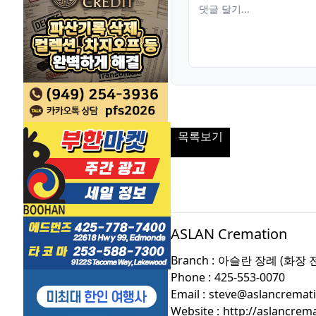
목록보기
ASLAN Cremation
Branch :
아슬란 장례 (화장 
Phone :
425-553-0070
Email :
steve@aslancremat
Website :
http://aslancrem