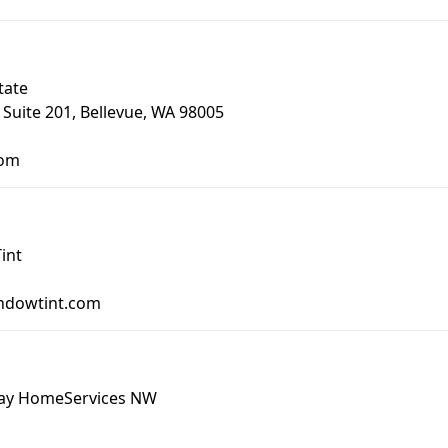
tate
Suite 201, Bellevue, WA 98005
com
int
indowtint.com
ay HomeServices NW