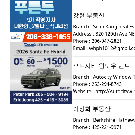
강현 부동산
Branch :
Sean Kang Real Es
Address :
320 120th Ave NE 
Phone :
206-947-2821
Email :
whph1012@gmail.
오토시티 윈도우 틴트
Branch :
Autocity Window T
Phone :
253-294-8743
Website :
http://Autocityw
이정화 부동산
Branch :
Berkshire Hathaw
Phone :
425-221-9971