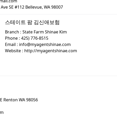
mail.com
 Ave SE #112 Bellevue, WA 98007
스테이트 팜 김신애보험
Branch :
State Farm Shinae Kim
Phone :
425) 776-8515
Email :
info@myagentshinae.com
Website :
http://myagentshinae.com
SE Renton WA 98056
om