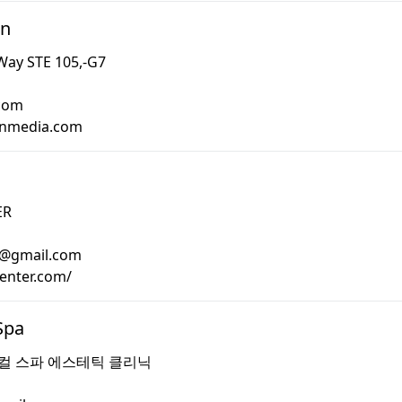
gn
Way STE 105,-G7
com
onmedia.com
ER
t@gmail.com
center.com/
Spa
컬 스파 에스테틱 클리닉