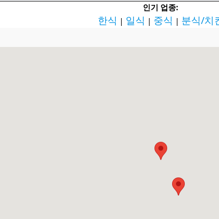
인기 업종:
한식
일식
중식
분식/치
|
|
|