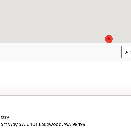
stry
port Way SW #101 Lakewood, WA 98499