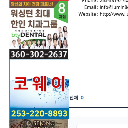
Phone :
253-581-614
Email :
info@lumin8
Website :
http://www.l
전체
0