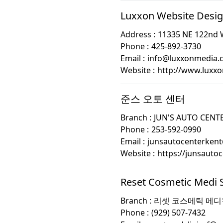
Luxxon Website Desi
Address :
11335 NE 122nd 
Phone :
425-892-3730
Email :
info@luxxonmedia.
Website :
http://www.luxx
준스 오토 센터
Branch :
JUN'S AUTO CENT
Phone :
253-592-0990
Email :
junsautocenterken
Website :
https://junsauto
Reset Cosmetic Medi 
Branch :
리셋 코스메틱 메디
Phone :
(929) 507-7432