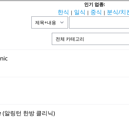
인기 업종:
한식
일식
중식
분식/치
|
|
|
nic
ture (알링턴 한방 클리닉)