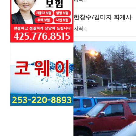
한창수/김미자 회계사
지역 :