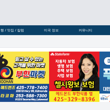
행 / 맛집 / 칼럼
미국 정보
커뮤니티