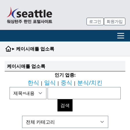
로그인
회원가입
▸
케이시애틀 업소록
케이시애틀 업소록
인기 업종:
한식
일식
중식
분식/치킨
|
|
|
검색