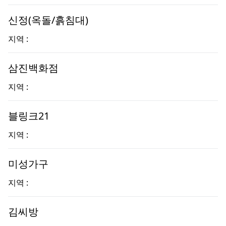
신정(옥돌/흙침대)
지역 :
삼진백화점
지역 :
블링크21
지역 :
미성가구
지역 :
김씨방