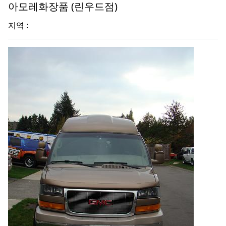
아모레화장품 (린우드점)
지역 :