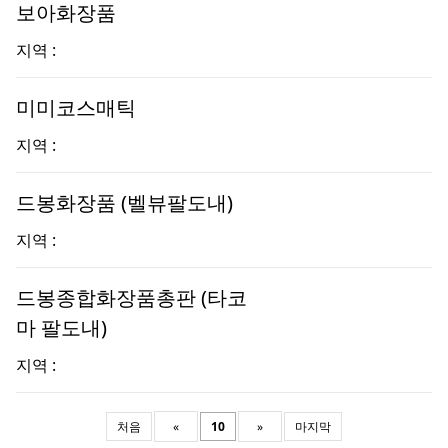
보아화장품
지역 :
미미코스매틱
지역 :
드봉화장품 (벨뷰팔도내)
지역 :
드봉종합화장품총판 (타코
마 팔도내)
지역 :
처음
«
10
»
마지막