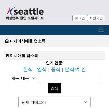
로그인
회원가입
▸
케이시애틀 업소록
케이시애틀 업소록
인기 업종:
한식
일식
중식
분식/치킨
|
|
|
검색