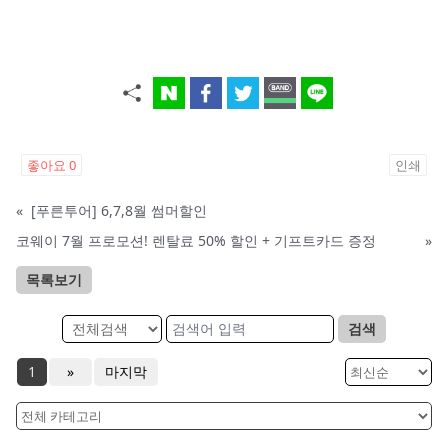
좋아요
0
인쇄
«
[푸른투어] 6,7,8월 썸머할인
코웨이 7월 프로모션! 렌탈료 50% 할인 + 기프트카드 증정
»
목록보기
검색
1
»
마지막