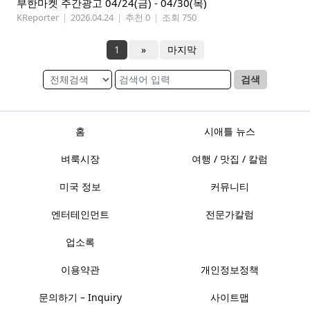
부한마켓 주간광고 04/24(금) - 04/30(목)
KReporter
|
2026.04.24
|
추천 0
|
조회 750
1
»
마지막
검색
홈
시애틀 뉴스
벼룩시장
여행 / 맛집 / 칼럼
미국 정보
커뮤니티
엔터테인먼트
전문가칼럼
업소록
이용약관
개인정보정책
문의하기 – Inquiry
사이트맵