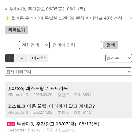
«
부한마켓 주간광고 06/05(금)- 06/11(목)
올여름 우리 아이 특별한 도전!
펜싱 써머캠프 40% 선착순 할인
»
목록보기
검색
1
»
마지막
[Costco] 레스토랑 기프트카드
KReporter3
|
2023.03.20
|
추천 0
|
조회 8631
코스트코 이용 꿀팁! 어디까지 알고 계세요?
KReporter3
|
2022.11.02
|
추천 0
|
조회 9115
부한마켓 주간광고 08/07(금)- 08/13(목)
New
KReporter
|
10:17
|
추천 0
|
조회 13