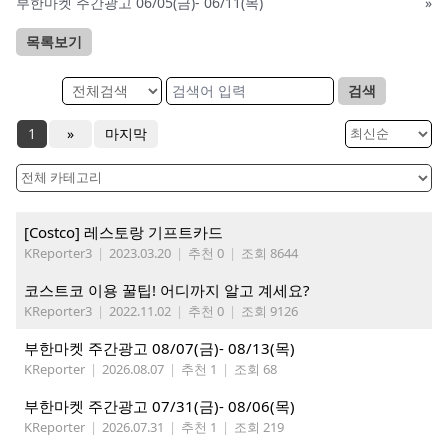
부한마켓 주간광고 06/05(금)- 06/11(목)
»
목록보기
검색
1
»
마지막
[Costco] 레스토랑 기프트카드
KReporter3
|
2023.03.20
|
추천 0
|
조회 8644
코스트코 이용 꿀팁! 어디까지 알고 계세요?
KReporter3
|
2022.11.02
|
추천 0
|
조회 9126
부한마켓 주간광고 08/07(금)- 08/13(목)
KReporter
|
2026.08.07
|
추천 1
|
조회 68
부한마켓 주간광고 07/31(금)- 08/06(목)
KReporter
|
2026.07.31
|
추천 1
|
조회 219