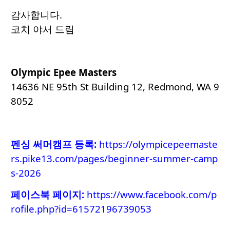
감사합니다.
코치 야서 드림
Olympic Epee Masters
14636 NE 95th St Building 12, Redmond, WA 9
8052
펜싱 써머캠프 등록
:
https://olympicepeemaste
rs.pike13.com/pages/beginner-summer-camp
s-2026
페이스북 페이지:
https://www.facebook.com/p
rofile.php?id=61572196739053