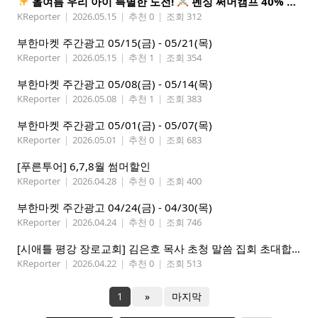
올여름 우리 아이 특별한 도전!
펜싱 써머캠프 40% 선착순 할인
KReporter
|
2026.05.15
|
추천 0
|
조회 312
부한마켓 주간광고 05/15(금) - 05/21(목)
KReporter
|
2026.05.15
|
추천 1
|
조회 354
부한마켓 주간광고 05/08(금) - 05/14(목)
KReporter
|
2026.05.08
|
추천 1
|
조회 383
부한마켓 주간광고 05/01(금) - 05/07(목)
KReporter
|
2026.05.01
|
추천 0
|
조회 683
[푸른투어] 6,7,8월 썸머할인
KReporter
|
2026.04.28
|
추천 0
|
조회 400
부한마켓 주간광고 04/24(금) - 04/30(목)
KReporter
|
2026.04.24
|
추천 0
|
조회 746
[시애틀 평강 장로교회] 김은호 목사 초청 말씀 집회 초대합니다 5/3-5
KReporter
|
2026.04.22
|
추천 0
|
조회 513
1
»
마지막