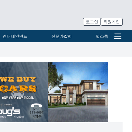
로그인
회원가입
엔터테인먼트
전문가칼럼
업소록