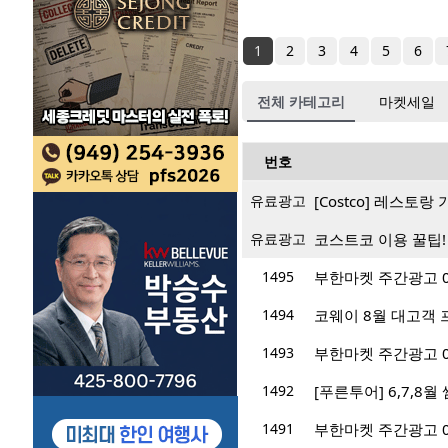
1
2
3
4
5
6
전체 카테고리
마켓세일
번호
유료광고
[Costco] 레스토
유료광고
코스트코 이용 꿀팁!
1495
부한마켓 주간광고 07/
1494
코웨이 8월 대고객 프
1493
부한마켓 주간광고 07/
1492
[푸른투어] 6,7,8
1491
부한마켓 주간광고 07/