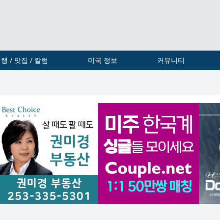
행 / 맛집 / 칼럼
미국 정보
커뮤니티