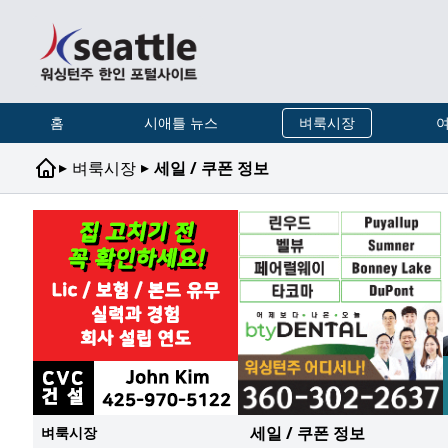
홈
시애틀 뉴스
벼룩시장
여
▸
▸
벼룩시장
세일 / 쿠폰 정보
세일 / 쿠폰 정보
벼룩시장