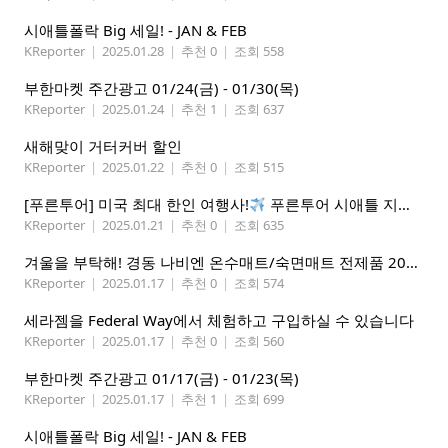
시애틀폴락 Big 세일! - JAN & FEB
KReporter
|
2025.01.28
|
추천 0
|
조회 558
부한마켓 주간광고 01/24(금) - 01/30(목)
KReporter
|
2025.01.24
|
추천 1
|
조회 637
새해맞이 거터커버 할인
KReporter
|
2025.01.22
|
추천 0
|
조회 515
[푸른투어] 미국 최대 한인 여행사!
푸른투어 시애틀 지점 오픈특가, 최대 300불 할인!
KReporter
|
2025.01.21
|
추천 0
|
조회 635
겨울을 부탁해! 경동 나비엔 온수매트/숙면매트 전제품 20% 할인
KReporter
|
2025.01.17
|
추천 0
|
조회 574
세라젬을 Federal Way에서 체험하고 구입하실 수 있습니다
KReporter
|
2025.01.17
|
추천 0
|
조회 560
부한마켓 주간광고 01/17(금) - 01/23(목)
KReporter
|
2025.01.17
|
추천 1
|
조회 699
시애틀폴락 Big 세일! - JAN & FEB