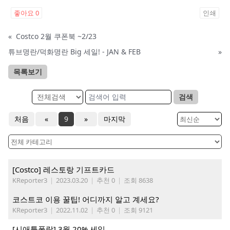
좋아요
0
인쇄
«
Costco 2월 쿠폰북 ~2/23
튜브명란/덕화명란 Big 세일! - JAN & FEB
»
목록보기
검색
처음
«
9
»
마지막
[Costco] 레스토랑 기프트카드
KReporter3
|
2023.03.20
|
추천 0
|
조회 8638
코스트코 이용 꿀팁! 어디까지 알고 계세요?
KReporter3
|
2022.11.02
|
추천 0
|
조회 9121
[시애틀폴락] 3월 20% 세일