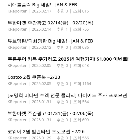
시애틀폴락 Big 세일! - JAN & FEB
KReporter
|
2025.02.17
|
추천 0
|
조회 815
부한마켓 주간광고 02/14(금) - 02/20(목)
KReporter
|
2025.02.14
|
추천 1
|
조회 755
튜브명란/덕화명란 Big 세일! - JAN & FEB
KReporter
|
2025.02.12
|
추천 0
|
조회 686
푸른투어 카톡 추가하고 2025년 여행가자! $1,000 이벤트!
KReporter
|
2025.02.05
|
추천 0
|
조회 643
Costco 2월 쿠폰북 ~2/23
KReporter
|
2025.02.05
|
추천 0
|
조회 1164
[노명희 비타민 수액 전문 클리닉] 다이어트 주사 프로모션
KReporter
|
2025.01.31
|
추천 0
|
조회 564
부한마켓 주간광고 01/31(금) - 02/06(목)
KReporter
|
2025.01.31
|
추천 0
|
조회 699
코웨이 2월 발렌타인 프로모션 ~2/26
KReporter
|
2025.01.29
|
추천 0
|
조회 566