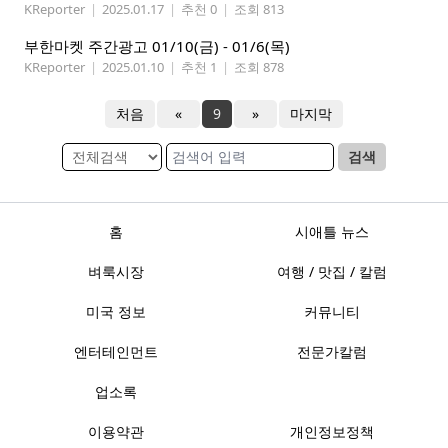
KReporter
|
2025.01.17
|
추천 0
|
조회 813
부한마켓 주간광고 01/10(금) - 01/6(목)
KReporter
|
2025.01.10
|
추천 1
|
조회 878
처음
«
9
»
마지막
검색
홈
시애틀 뉴스
벼룩시장
여행 / 맛집 / 칼럼
미국 정보
커뮤니티
엔터테인먼트
전문가칼럼
업소록
이용약관
개인정보정책