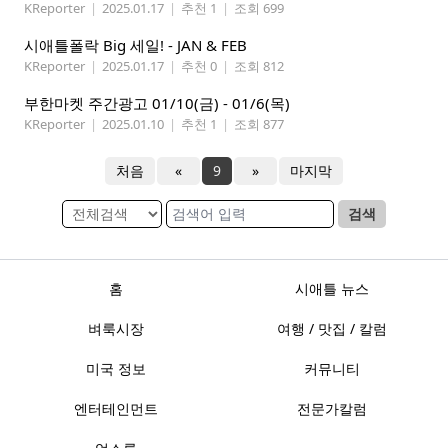
KReporter
|
2025.01.17
|
추천 1
|
조회 699
시애틀폴락 Big 세일! - JAN & FEB
KReporter
|
2025.01.17
|
추천 0
|
조회 812
부한마켓 주간광고 01/10(금) - 01/6(목)
KReporter
|
2025.01.10
|
추천 1
|
조회 877
처음
«
9
»
마지막
검색
홈
시애틀 뉴스
벼룩시장
여행 / 맛집 / 칼럼
미국 정보
커뮤니티
엔터테인먼트
전문가칼럼