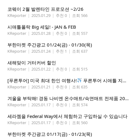
코웨이 2월 발렌타인 프로모션 ~2/26
KReporter
|
2025.01.29
|
추천 0
|
조회 566
시애틀폴락 Big 세일! - JAN & FEB
KReporter
|
2025.01.28
|
추천 0
|
조회 557
부한마켓 주간광고 01/24(금) - 01/30(목)
KReporter
|
2025.01.24
|
추천 1
|
조회 637
새해맞이 거터커버 할인
KReporter
|
2025.01.22
|
추천 0
|
조회 515
[푸른투어] 미국 최대 한인 여행사!
푸른투어 시애틀 지점 오픈특가, 최대 300불 할인!
KReporter
|
2025.01.21
|
추천 0
|
조회 635
겨울을 부탁해! 경동 나비엔 온수매트/숙면매트 전제품 20% 할인
KReporter
|
2025.01.17
|
추천 0
|
조회 574
세라젬을 Federal Way에서 체험하고 구입하실 수 있습니다
KReporter
|
2025.01.17
|
추천 0
|
조회 560
부한마켓 주간광고 01/17(금) - 01/23(목)