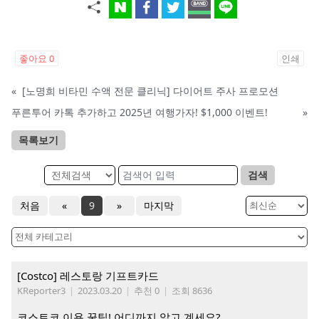
좋아요
0
인쇄
«
[노명희 비타민 수액 전문 클리닉] 다이어트 주사 프로모션
푸른투어 카톡 추가하고 2025년 여행가자! $1,000 이벤트!
»
목록보기
검색
처음
«
9
»
마지막
[Costco] 레스토랑 기프트카드
KReporter3
|
2023.03.20
|
추천 0
|
조회 8636
코스트코 이용 꿀팁! 어디까지 알고 계세요?